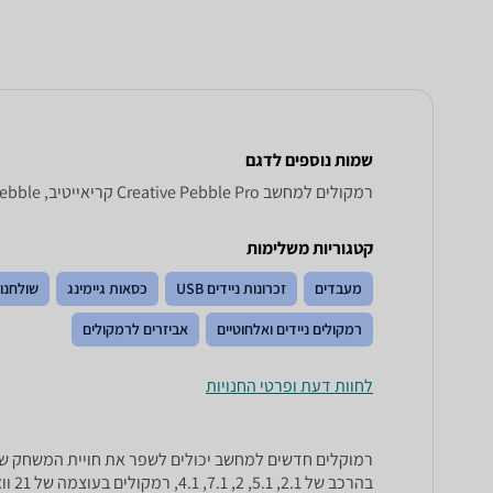
שמות נוספים לדגם
רמקולים למחשב Creative Pebble Pro קריאייטיב, Pebble פרו קריאייטיב , קריאייטיב Pebble פרו
קטגוריות משלימות
מעבדים
זכרונות ניידים USB
כסאות גיימינג
שולחנות
רמקולים ניידים ואלחוטיים
אביזרים לרמקולים
לחוות דעת ופרטי החנויות
בהרכב של 2.1, 5.1, 2, 7.1, 4.1, רמקולים בעוצמה של 21 וואט RMS, 20 וואט RMS, ועוד.