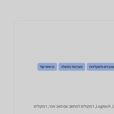
עכברים ולמקלדות
מערכות הפעלה
כרטיסי קול
רמוקלים חדשים למחשב יכולים לשפר את חויית המשחק שלכם. השוו מחירים לרמקולים מבית Logitech ,Creative ,Altech Lansing ,JBL ,Genius, רמקולים למחשב עם סאב וופר, רמקולים