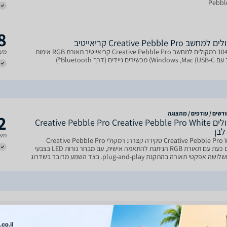
Pebbl
8
שב Creative Pebble Pro קריאייטיב
1042014 רמקולים למחשב Creative Pebble Pro קריאייטיב תאורת RGB אימות
משל
ים ניידים (דרך Bluetooth®)
דשים / עודפים / מתצוגה
2
רמקולים Creative Pebble Pro Creative Pebble Pro White
לבן
משל
Creative Pebble Pro White סקירה קצרה: רמקולי Creative Pebble Pro
מגיעים כעת עם תאורת RGB הניתנת להתאמה אישית, עם מבחר נורות LED בצבעי
RGB ושלושה אפקטי תאורה בהתקנת plug-and-play. בצד השמע מדובר בשדרוג
קודמיו, עם עיצוב דרייברים מחודש ומגברים דיגיטלי