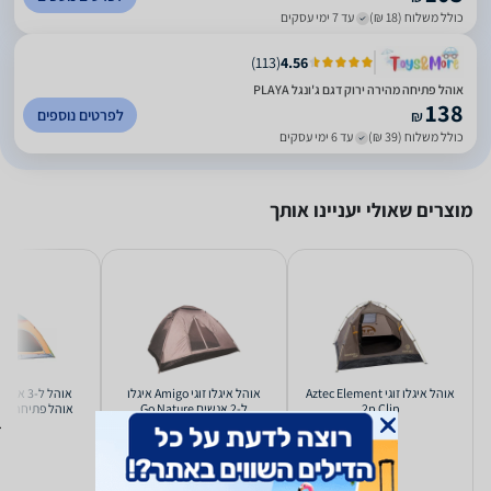
כולל משלוח (18 ₪)
עד 7 ימי עסקים
)
113
(
4.56
אוהל פתיחה מהירה ירוק דגם ג'ונגל PLAYA
138
לפרטים נוספים
₪
כולל משלוח (39 ₪)
עד 6 ימי עסקים
מוצרים שאולי יעניינו אותך
‏אוהל איגלו ‏זוגי Aztec Element
‏אוהל איגלו ‏זוגי Amigo איגלו
2p Clip
ל-2 אנשים Go Nature
אוהל פתיחה מה
laya