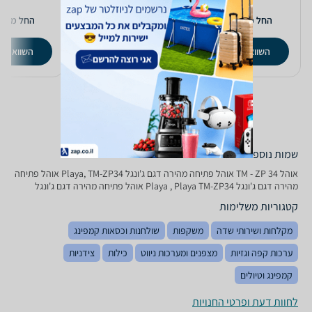
9
166
139
₪
₪
החל מ-
החל מ-
החל מ-
השוואת מחירים
השוואת מחירים
השוואת מ
שמות נוספים לדגם
‏אוהל TM - ZP 34 אוהל פתיחה מהירה דגם ג'ונגל Playa, TM-ZP34 אוהל פתיחה
מהירה דגם ג'ונגל Playa , Playa TM-ZP34 אוהל פתיחה מהירה דגם ג'ונגל
קטגוריות משלימות
מקלחות ושירותי שדה
משקפות
שולחנות וכסאות קמפינג
ערכות קפה וגזיות
מצפנים ומערכות ניווט
כילות
צידניות
קמפינג וטיולים
לחוות דעת ופרטי החנויות