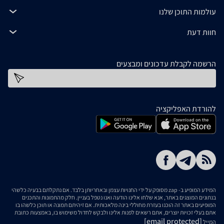
עולמות התוכן שלנו
חוות דעת
הרשמה לקבלת עדכונים ומבצעים
כתובת דוא''ל
להורדת האפליקציה
המידע המופיע ב- zap מסופק על ידי החנויות עצמן ובאחריותן בלבד. אם נתקלתם בבעיה כלשהי
בנתונים המוצגים באתר, אנא שלחו אלינו הודעה ואנו נטפל בעניין. חלק מהתמונות והתכנים
המופיעים באתר זה הוכנו בעזרת מחוללי בינה מלאכותית. אם זיהיתם תמונה או תוכן כלשהו בו
אתם בעלי זכויות יוצרים, אתם רשאים לפנות אלינו ולבקש לחדול משימוש בו, באמצעות כתובת
[email protected]
המייל