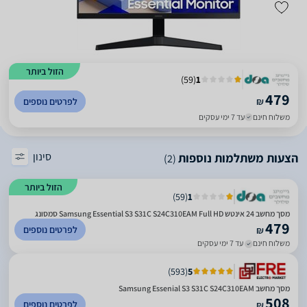
הזול ביותר
)
59
(
1
479
₪
לפרטים נוספים
משלוח חינם
עד 7 ימי עסקים
סינון
הצעות משתלמות נוספות
(2)
הזול ביותר
)
59
(
1
מסך מחשב ‏24 ‏אינטש Samsung Essential S3 S31C S24C310EAM Full HD סמסונג
479
לפרטים נוספים
₪
משלוח חינם
עד 7 ימי עסקים
)
593
(
5
מסך מחשב Samsung Essenial S3 S31C S24C310EAM
508
לפרטים נוספים
₪