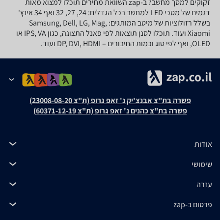
זקוקים למסך מחשב? ב-zap השוואת מחירים תוכלו למצוא מאות
דגמים של מסכי LED למחשב בכל הגדלים: 24, 27, 32 ואף 34 אינץ'
בשלל רזולוציות של מיטב המותגים: Samsung, Dell, LG, Mag,
Xiaomi ועוד. תוכלו לסנן תוצאות לפי פאנל התצוגה, כגון IPS, VA או
OLED, ואף לפי סוג וכמות החיבורים – DP, DVI, HDMI ועוד.
פשרה בת"צ אבנצ'יק נ' זאפ גרופ (ת"צ 23008-08-20)
פשרה בת"צ כהנים נ' זאפ גרופ (ת"צ 60371-12-19)
אודות
שימושי
עזרה
פרסום ב-zap