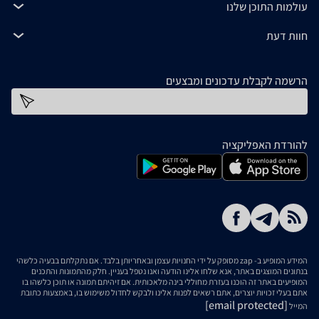
עולמות התוכן שלנו
חוות דעת
הרשמה לקבלת עדכונים ומבצעים
כתובת דוא''ל
להורדת האפליקציה
המידע המופיע ב- zap מסופק על ידי החנויות עצמן ובאחריותן בלבד. אם נתקלתם בבעיה כלשהי
בנתונים המוצגים באתר, אנא שלחו אלינו הודעה ואנו נטפל בעניין. חלק מהתמונות והתכנים
המופיעים באתר זה הוכנו בעזרת מחוללי בינה מלאכותית. אם זיהיתם תמונה או תוכן כלשהו בו
אתם בעלי זכויות יוצרים, אתם רשאים לפנות אלינו ולבקש לחדול משימוש בו, באמצעות כתובת
[email protected]
המייל