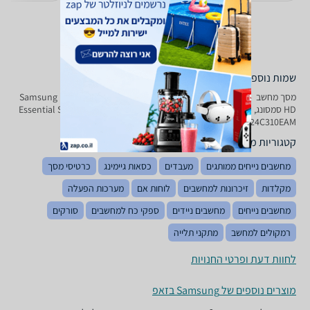
שמות נוספים לדגם
מסך מחשב ‏ 24 ‏אינטש Samsung Essential S 3 S 31 C S 24 C 310 EAM Full
HD סמסונג, Essential S3 S31C S24C310EAM סמסונג , סמסונג Essential S3
S31C S24C310EAM
קטגוריות משלימות
מחשבים נייחים ממותגים
מעבדים
כסאות גיימינג
כרטיסי מסך
מקלדות
זיכרונות למחשבים
לוחות אם
מערכות הפעלה
מחשבים נייחים
מחשבים ניידים
ספקי כח למחשבים
סורקים
רמקולים למחשב
מתקני תלייה
לחוות דעת ופרטי החנויות
מוצרים נוספים של Samsung בזאפ