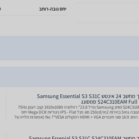
יחס גובה-רוחב
9
מסך מחשב ‏24 ‏אינטש Samsung Essential S3 S31C
S24C310EAM Ful סמסונג
S24C310EAM מותג Samsung גודל 23.8" רזולוציה 1920x1080 קצב רענון 75Hz
זמן תגובה 5ms בהירות 250cd/m2 סוג פנל IPS - Flat ניגודיות Mega DCR יחס
גובה רוחב 16:9 סוגי חיבורים HDMI + VGA רמקולים No ?*VESA (אפשרות תלייה על
וצר זה זמין ב
Samsung Essenial S3 S31C S24C310