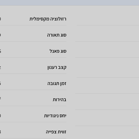
רזולוציה מקסימלית
0
סוג תאורה
D
סוג פאנל
S
קצב רענון
z
זמן תגובה
0.5
בהירות
²
יחס ניגודיות
0
זווית צפייה
8