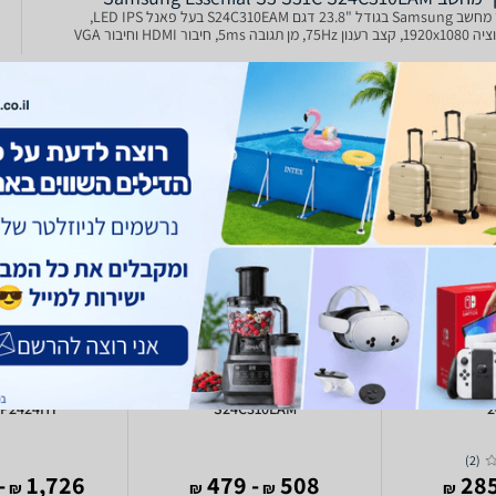
מסך מחשב Samsung בגודל "23.8 דגם S24C310EAM בעל פאנל LED IPS,
, מן תגובה 5ms, חיבור HDMI וחיבור VGA
h USB-C Hub
Samsung Essential S3 S31C
Philips 24
 P2424HT
S24C310EAM
2
)
2
(
125
1,726
- 479
508
₪
₪
₪
₪