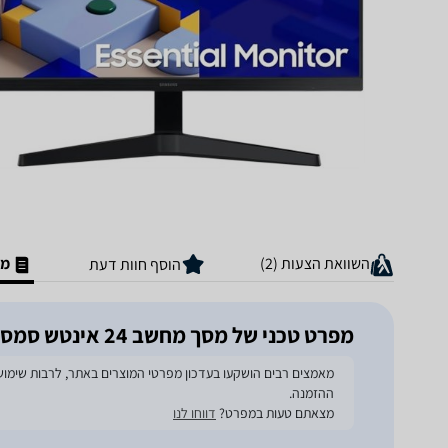
השוואת הצעות (2)
מפ
הוסף חוות דעת
מפרט טכני של מסך מחשב ‏24 ‏אינטש סמסונג Essential S3 S31C S24C310EAM Full HD
ההזמנה.
מצאתם טעות במפרט?
דווחו לנו