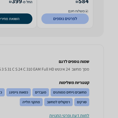
399
584
₪
₪
החל מ-
משלוח חינם
לפרטים נוספים
השוואת מחירי
שמות נוספים לדגם
מסך מחשב ‏ 24 ‏אינטש Samsung Essential S 3 S 31 C S 24 C 310 EAM Full HD סמסונג, Essential S3 S31C S24C310EAM סמסונג , סמסונג Essential S3 S31C S24C310EAM
קטגוריות משלימות
מחשבים נייחים ממותגים
מעבדים
כסאות גיימינג
כר
סורקים
רמקולים למחשב
מתקני תלייה
לחוות דעת ופרטי החנויות