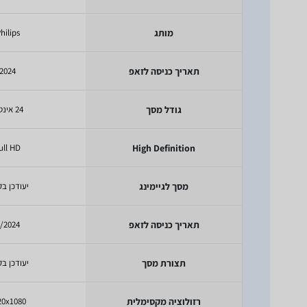
מותג
hilips
תאריך כניסה לזאפ
2024
גודל מסך
24 אינטש
ull HD
High Definition
מסך לגיימינג
יעודכן בק
תאריך כניסה לזאפ
/2024
תצורת מסך
יעודכן בק
רזולוציה מקסימלית
20x1080