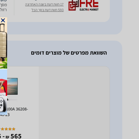
17 חוות דעת בשנה האחרונה
רזולוציה 1920x1080, קצב רענון 75Hz
593 חוות דעת בסך הכל
השוואת מפרטים של מוצרים דומים
E1N1100A 36208-
40-23
- 285
565
₪