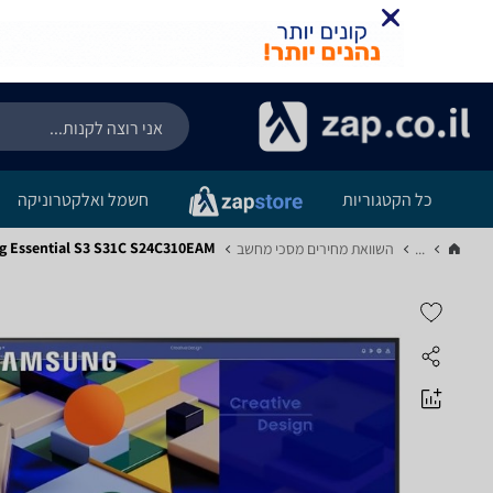
כל הקטגוריות
חשמל ואלקטרוניקה
amsung Essential S3 S31C S24C310EAM
...
השוואת מחירים מסכי מחשב‏