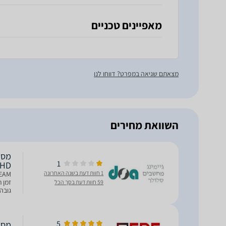
מאפיינים טכניים
מצאתם שגיאה במפרט? דווחו לנו
השוואת מחירים
1
l HD
1 חוות דעת בשנה האחרונה
59 חוות דעת בסך הכל
קיר) - 100x100לקוחות יקריםמ
5
מסך מחשב EAM