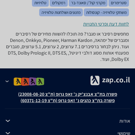
סטרימרים
מקרני קול / סאונד-בר
רמקולים
טלויזיות
משחקי טלוויזיה - קונסולות
מזנונים ושולחנות טלוויזיה
לחוות דעת ופרטי החנויות
מחפשים רסיבר או מגבר? פה תוכלו להשוות מחירים של רסיברים
ומגברים של ימהאה, Denon, Onkkyo, Pioneer, Harman Kardon
ועוד. ניתן לבחור ברסיברים 7.1 ערוצים, 2 ערוצים, 5.1 ערוצים, מגברים
מפענחי אותות מסוג דולבי דיגיטל, DTS, Dolby Prologic II, DTS ES,
Dolby EX, ועוד.
פשרה בת"צ אבנצ'יק נ' זאפ גרופ (ת"צ 23008-08-20)
פשרה בת"צ כהנים נ' זאפ גרופ (ת"צ 60371-12-19)
אודות
שימושי