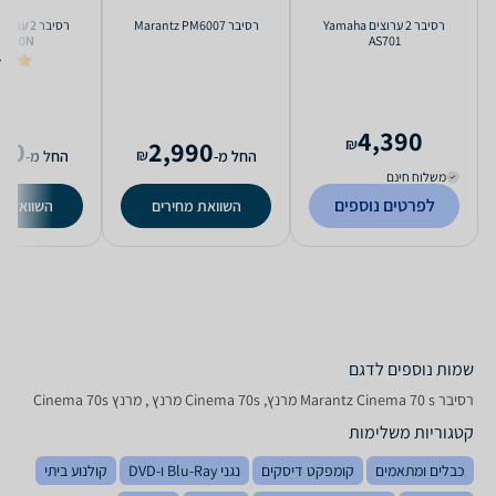
רסיבר ‏2 ‏ערוצים Yamaha
רסיבר Marantz PM6007
7000N
AS701
5.0
4,390
00
2,990
₪
₪
החל מ-
החל מ-
משלוח חינם
לפרטים נוספים
השוואת מחירים
השוואת מ
שמות נוספים לדגם
רסיבר Marantz Cinema 70 s מרנץ, Cinema 70s מרנץ , מרנץ Cinema 70s
קטגוריות משלימות
כבלים ומתאמים
קומפקט דיסקים
נגני Blu-Ray ו-DVD
קולנוע ביתי