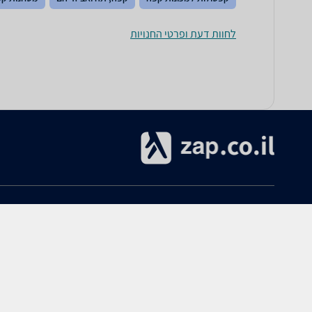
לחוות דעת ופרטי החנויות
אודות
עזרה
אודות zap.co.il
הקנייה ב-zap
תנאי שימוש
ביטולים והחזרות
מרכז מידע ותמיכה
שימושי