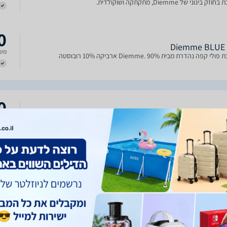
 בינוני של Diemme, מתקתקה ושוקולדית.
0
משל
 קפה נהדרת מבית Diemme. 90% ארביקה 10% רובוסטה
0
משל
 קפה נהדרת מבית Diemme. 90% ארביקה 10% רובוסטה
4
930399 קפה הבית של אלפי מסעדות ובתי קפה בארץ ובעולם! התערובת הכחולה
כולל
של דיאמה מכילה 90% פולי ערביקה איכותיים ו 10% וכמות קטנה של פולי
טה המקנים לתערובת את העוקצנות המתאימה לאספרסו איטלקי אמיתי.
בת יש טעם עדין עם חמיצות קלה וטעם שנשאר בפה לאורך
4