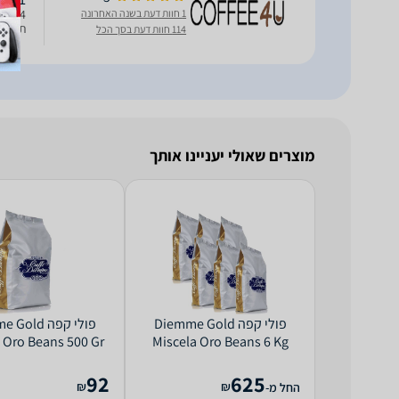
1 חוות דעת בשנה האחרונה
תערובת בחוזק
114 חוות דעת בסך הכל
מוצרים שאולי יעניינו אותך
‏פולי קפה Diemme Gold
‏פולי קפה ld
 Oro Beans 500 Gr
Miscela Oro Beans 6 Kg
92
625
₪
₪
החל מ-