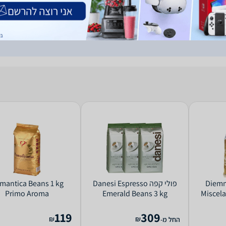
2494924 תערובת פולי קפה מבית Diemme. 90% ערביקה, 10% רובוסטה.
כולל
 בינוני של Diemme, מתקתקה ושוקולדית.
Diemme Go
‏פולי קפה Danesi Espresso
mantica Beans 1 kg
Primo Aroma
Emerald Beans 3 kg
Miscela
119
309
₪
₪
החל מ-