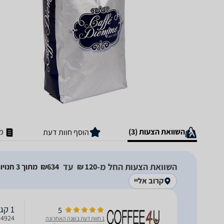
השוואת הצעות (3)
מ
הוסף חוות דעת
השוואת הצעות החל מ-
עד
120‏ ₪
634‏₪
מתוך 3 חנויות
קרוב אליי
1 קג Diemme Blue
5
1 חוות דעת בשנה האחרונה