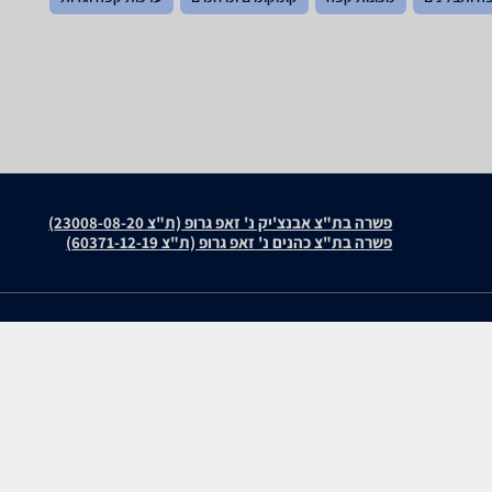
פשרה בת"צ אבנצ'יק נ' זאפ גרופ (ת"צ 23008-08-20)
פשרה בת"צ כהנים נ' זאפ גרופ (ת"צ 60371-12-19)
עולמות התוכן שלנו
חוות דעת
תיירות
De Luxe Beans 3 kg
סופרמרקטים
De Luxe Beans 1 kg
מוצרים מבוקשים
Super Crema Beans 1 kg
Espresso Gold Quality B
zap cars