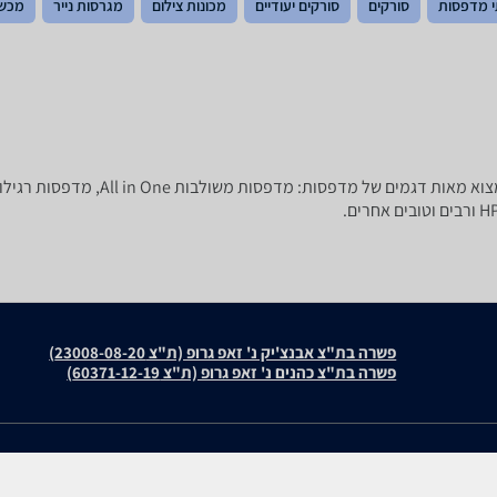
 מדפסות
סורקים
סורקים יעודיים
מכונות צילום
מגרסות נייר
מכשי
מחפשים מדפסת חדשה? ב-zap השוואת מחירי
פשרה בת"צ אבנצ'יק נ' זאפ גרופ (ת"צ 23008-08-20)
פשרה בת"צ כהנים נ' זאפ גרופ (ת"צ 60371-12-19)
עולמות התוכן שלנו
חוות דעת