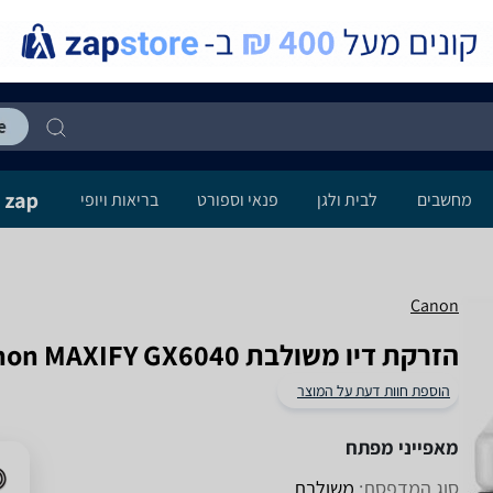
מחשבים
לבית ולגן
פנאי וספורט
בריאות ויופי
Canon
‏הזרקת דיו ‏משולבת Canon MAXIFY GX6040 קנון
הוספת חוות דעת על המוצר
מאפייני מפתח
סוג המדפסת:
משולבת