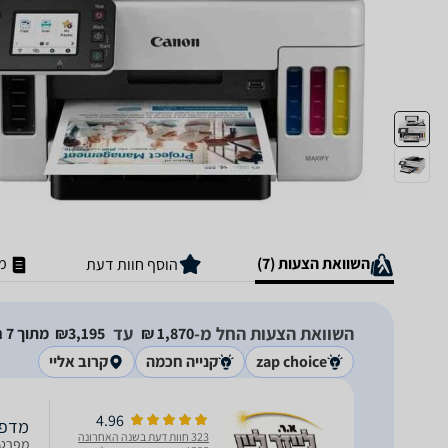
השוואת הצעות (7)
מ
הוסף חוות דעת
השוואת הצעות החל מ-
עד
1,870‏ ₪
3,195‏₪
מתוך 7 חנויות
zap choice
קנייה חכמה
קרוב אליי
4.96
מדפסת ‏הזר
323 חוות דעת בשנה האחרונה
מפרט י