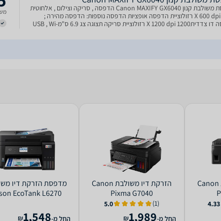
מדפסת משולבת קנון Canon MAXIFY GX6040 הדפסה , סריקה וצילום , אלחוטית
משל
1200 X 600 dpi רזולוציית הדפסה אופציות הדפסה נוספות: הדפסה מהירה ;
הדפסה דו צדדית1200 X 1200 dpi רזולוציית סריקה תצוגה צג 6.9 ס"מUSB , Wi-
‏הזרקת דיו ‏משולבת Canon
‏הזרקת דיו ‏משולבת Canon
‏מדפסת הזר
son EcoTank L6270
Pixma G7040
P
(1)
5.0
4.33
1,548
1,989
₪
₪
החל מ-
החל מ-