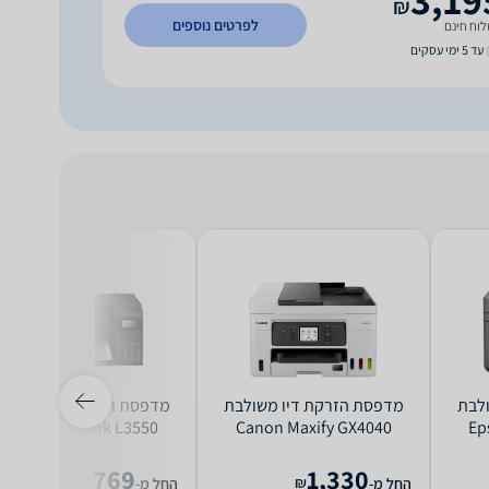
₪
לפרטים נוספים
וח חינם
עד 5 ימי עסקים
קת דיו ‏משולבת
‏מדפסת הזרקת דיו ‏משולבת
‏מדפסת הזרקת דיו ‏מש
Epson EcoTank L3550
Canon Maxify GX4040
Ep
769
1,330
₪
₪
החל מ-
החל מ-