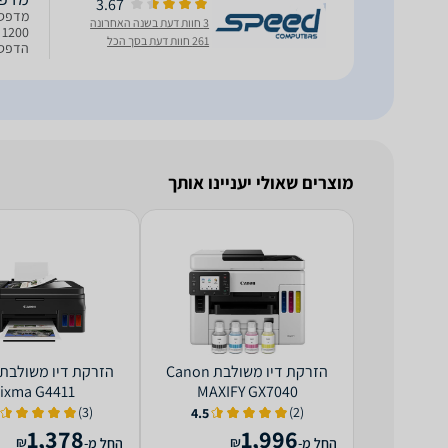
3.67
3 חוות דעת בשנה האחרונה
261 חוות דעת בסך הכל
Fi חיבורים מידות המכשיר: 399 X 410 X 254 מ"מ מש
מוצרים שאולי יעניינו אותך
‏הזרקת דיו ‏משולבת Canon
ixma G4411
MAXIFY GX7040
(3)
(2)
4.5
1,378
1,996
₪
₪
החל מ-
החל מ-