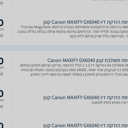
0
ת דיו Canon MAXIFY GX6040 קנון
בוא לחוות הדפסה פרודוקטיבית ומשתלמת בעזרת מדפסת MegaTank עם מכלי
משל
פוקה גבוהה למילוי חוזר. תדפיסים באיכות עסקית ועלות בעלות כוללת נמוכה
ד. המדפסת כולל סורק וצילום ללא פקס
0
ולבת קנון Canon MAXIFY GX6040
מדפסת משולבת A4 הזרקת דיו 3 ב 1 כולל הדפסה ,סריקה וצילום חיסכון בעלויות
משל
דיו- 6000 דף מבקבוק אחד שחור, 14000 מסט בקבוקים צבעוני, תועלת סביבתית
ת מכלי דיו חסכוניים (חיסכון בפסולת לעומת מדפסת לייזר) חיסכון
תי בחשמל עקב שימוש במדפסת הזרקת דיו לעומ
0
קת דיו Canon MAXIFY GX6040 קנון
משל
צרן מופיע מימין לתמונה.
0
ת דיו Canon MAXIFY GX6040 קנון