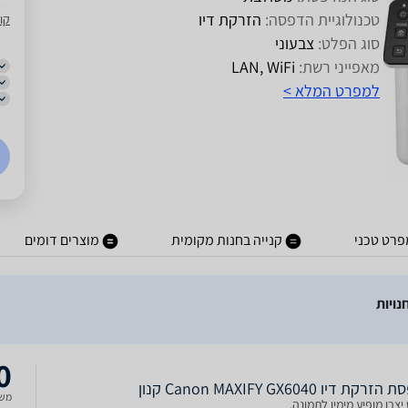
טכנולוגיית הדפסה:
הזרקת דיו
קו
סוג הפלט:
צבעוני
מאפייני רשת:
LAN, WiFi
למפרט המלא >
פרט טכני
קנייה בחנות מקומית
מוצרים דומים
0
קת דיו Canon MAXIFY GX6040 קנון
משל
צרן מופיע מימין לתמונה.