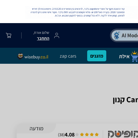
שלום אורח,
התחבר
מזגנים
zap cars
מודעה
4.08
)
38
(