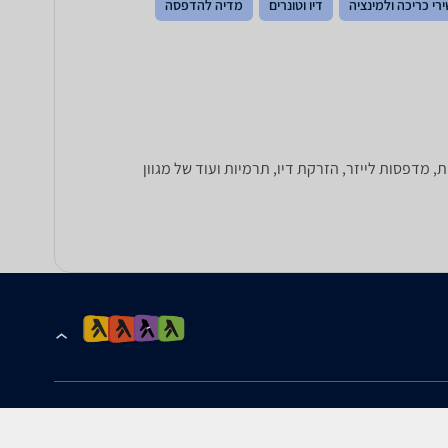
רי כריכה ולמינציה
דיו וטונרים
מדיה להדפסה
ם תוכלו למצוא מאות דגמים של מדפסות: מדפסות משולבות All in One, מדפסות רגילות, מדפסות לייזר, הזרקת דיו, תרמיות ועוד של מגוון
הרשמה לקבלת עדכונים ומבצעים