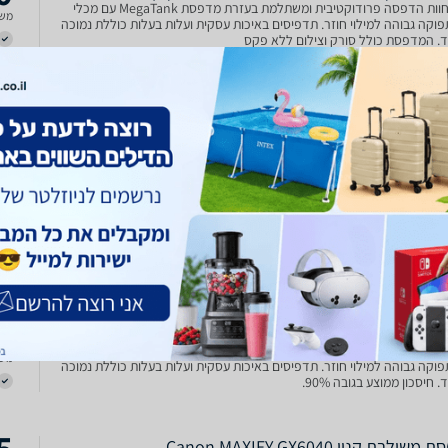
בוא לחוות הדפסה פרודוקטיבית ומשתלמת בעזרת מדפסת MegaTank עם מכלי
משל
פוקה גבוהה למילוי חוזר. תדפיסים באיכות עסקית ועלות בעלות כוללת נמוכה
ד. המדפסת כולל סורק וצילום ללא פקס
9
קת דיו Canon MAXIFY GX6040 קנון
מדפסת משולבת מתקדמת מסדרת Canon MAXIFY GX6040 המיועדת לעסקים
משל
ים ביתיים המחפשים שילוב של מהירות, אמינות וחיסכון משמעותי בעלויות.
מערכת מיכלי דיו בתפוקה גבוהה, קישוריות מתקדמת וקיבולת נייר מרשימה
הדפיס בהיקפים גדולים עם מינימום תחזוקה ומק
8
ולבת קנון Canon MAXIFY GX6040
אחריות: שנה אחריות ע"י קנון ישראל זמן משלוח: עד 3 ימי עסקים מדפסת משולבת
משל
A4 הזרקת דיו 3 ב 1 כולל הדפסה ,סריקה וצילום תכונות מיוחדות חיסכון בעלויות
דיו- 6000 דף מבקבוק אחד שחור, 14000 מסט בקבוקים צבעוני, תועלת סביבתית
ת מכלי דיו חסכוניים (חיסכון בפס
9
רקת דיו קנון Canon MAXIFY GX6040
בוא לחוות הדפסה פרודוקטיבית ומשתלמת בעזרת מדפסת MegaTank עם מכלי
משל
פוקה גבוהה למילוי חוזר. תדפיסים באיכות עסקית ועלות בעלות כוללת נמוכה
 חיסכון ממוצע בגובה 90%.
5
ולבת קנון Canon MAXIFY GX6040