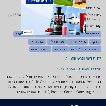
שמות נוספים לדגם
‏לייזר ‏משולבת Canon i - SENSYS MF 641 Cw קנון, i-SENSYS MF641Cw קנון ,
קנון i-SENSYS MF641Cw
קטגוריות משלימות
מתכלים למדפסות תלת מימד
מחשבי All in one
שרתי מדפסות
סורקים
סורקים יעודיים
מכונות צילום
מגרסות נייר
מכשירי כריכה ולמינציה
דיו וטונרים
מדיה להדפסה
לחוות דעת ופרטי החנויות
מוצרים נוספים של Canon בזאפ
מחפשים מדפסת חדשה? ב-zap השוואת מחירים תוכלו למצוא מאות
דגמים של מדפסות: מדפסות משולבות All in One, מדפסות רגילות,
מדפסות לייזר, הזרקת דיו, תרמיות ועוד של מגוון המותגים המובילים:
HP, Brother, Canon, Samsung, Xerox ורבים וטובים אחרים.