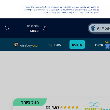
שלום אורח,
התחבר
מזגנים
zap cars
הזול ביותר
4.67
)
935
(