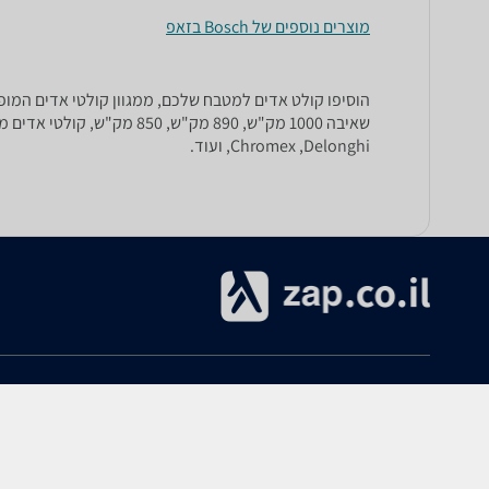
מוצרים נוספים של Bosch בזאפ
הוסיפו קולט אדים למטבח שלכם, ממגוון קולטי אדים המופי
,Chromex ,Delonghi ועוד.
אודות
עזרה
אודות zap.co.il
הקנייה ב-zap
תנאי שימוש
ביטולים והחזרות