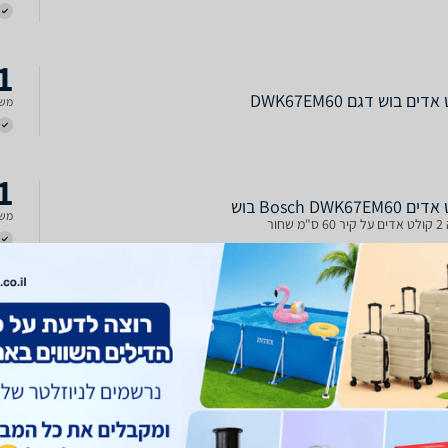
1
דים בוש דגם DWK67EM60
משל
1
Bosch DWK67EM בוש
משל
שחור
דשים / עודפים / מתצוגה
9
קולט אדים ארובה זכוכית שחורה 60 ס''מ Bosch בוש
DWK מתצוגה
משל
DWK67EM60 זכוכית שחורה יפייפיה לחצנים ותצוגה אלקטרונית 3 דרגות עבודה
ודרגה אינטנסיבית לחצני מגע TouchSelect : שליטה נוחה ומהירה בתוכנית הרצויה
 ממתכת, סופח שומנים, הניתן לניקוי במדיח כלים מנוע עם תעלות כפולות
ר עוצמת יניקת ופליטת האדים שנה אחר