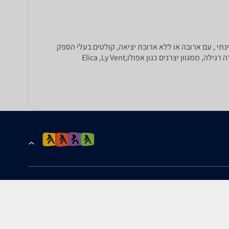
נתי , עם ארובה או ללא ארובת יציאה, קולטים בעלי הספק
שאיבה 1000 מק"ש, 890 מק"ש, 850 מק"ש, קולטי אדים מניסרוסטה, קולטי אדים מנירוסטה משולבי זכוכית, בעלי תאורת הלוגן או תאורה רגילה, ממגוון יצרנים כגון אפולו,Elica ,Ly Vent
הרשמה לקבלת עדכונים ומבצעים
כתובת דוא''ל