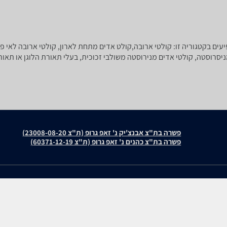
עים בקטגוריה זו: קולטי ארובה,קולט אדים מתחת לארון, קולטי ארובה לאי פי
פשרה בת"צ אבנצ'יק נ' זאפ גרופ (ת"צ 23008-08-20)
פשרה בת"צ כהנים נ' זאפ גרופ (ת"צ 60371-12-19)
עולמות התוכן שלנו
חוות דעת
תיירות
Midea 60F49
סופרמרקטים
E90TEW2J82 (6526/6524)