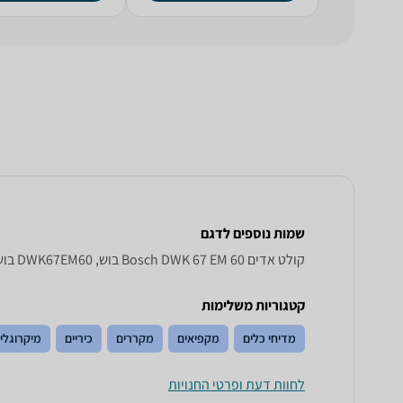
שמות נוספים לדגם
קולט אדים Bosch DWK 67 EM 60 בוש, DWK67EM60 בוש , בוש DWK67EM60
קטגוריות משלימות
מדיחי כלים
מקפיאים
מקררים
כיריים
מיקרוגלי
לחוות דעת ופרטי החנויות