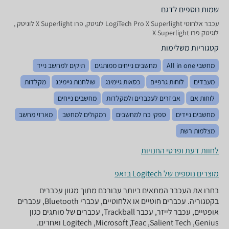
שמות נוספים לדגם
‏עכבר ‏אלחוטי LogiTech Pro X Superlight לוגיטק, פרו X Superlight לוגיטק ,
לוגיטק פרו X Superlight
קטגוריות משלימות
מחשבי All in one
מחשבים נייחים ממותגים
תיקים למחשב נייד
מעבדים
לוחות גרפיים
כסאות גיימינג
שולחנות גיימינג
מקלדות
לוחות אם
אביזרים לעכברים ולמקלדות
מחשבים נייחים
מחשבים ניידים
ספקי כח למחשבים
רמקולים למחשב
מארזי מחשב
מצלמות רשת
לחוות דעת ופרטי החנויות
מוצרים נוספים של Logitech בזאפ
בחרו את העכבר המתאים ביותר עבורכם מתוך מגוון עכברים
בקטגוריה. עכברים חוטיים או אלחוטיים, עכברי Bluetooth, עכברים
אופטיים, עכבר לייזר, עכבר Trackball, עכברים של מותגים כגון
Logitech ,Microsoft ,Teac ,Salient Tech ,Genius ואחרים.