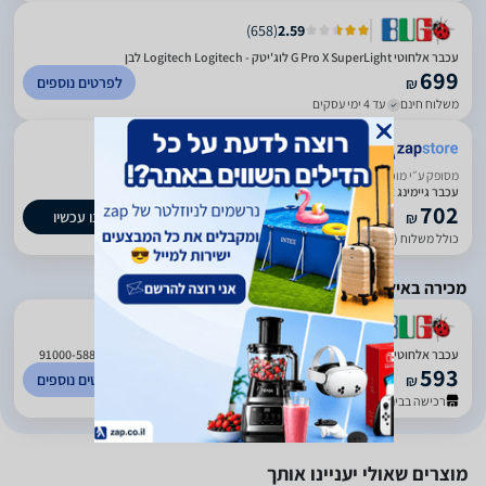
)
658
(
2.59
עכבר אלחוטי G Pro X SuperLight לוג'יטק - Logitech Logitech לבן
699
לפרטים נוספים
₪
משלוח חינם
עד 4 ימי עסקים
ביטחון בשירות
מסופק ע״י מוכר חיצוני
עכבר גיימינג אלחוטי Logitech Pro X Superlight צבע שחור
702
קנו עכשיו
₪
כולל משלוח (15 ₪)
עד 7 ימי עסקים
מכירה באילת בלבד
)
658
(
2.59
עכבר אלחוטי G Pro X SuperLight לוג'יטק - Logitech Logitech שחור 91000-588-10
593
לפרטים נוספים
₪
רכישה בבית העסק
מוצרים שאולי יעניינו אותך