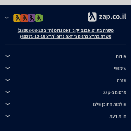
פשרה בת"צ אבנצ'יק נ' זאפ גרופ (ת"צ 23008-08-20)
פשרה בת"צ כהנים נ' זאפ גרופ (ת"צ 60371-12-19)
אודות
שימושי
עזרה
פרסום ב-zap
עולמות התוכן שלנו
חוות דעת