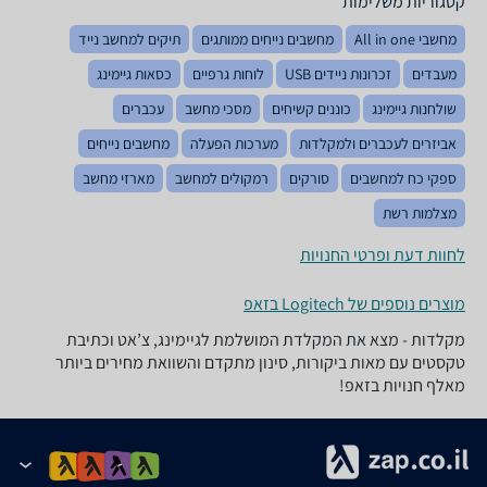
קטגוריות משלימות
מחשבי All in one
מחשבים נייחים ממותגים
תיקים למחשב נייד
מעבדים
זכרונות ניידים USB
לוחות גרפיים
כסאות גיימינג
שולחנות גיימינג
כוננים קשיחים
מסכי מחשב
עכברים
אביזרים לעכברים ולמקלדות
מערכות הפעלה
מחשבים נייחים
ספקי כח למחשבים
סורקים
רמקולים למחשב
מארזי מחשב
מצלמות רשת
לחוות דעת ופרטי החנויות
מוצרים נוספים של Logitech בזאפ
מקלדות - מצא את המקלדת המושלמת לגיימינג, צ’אט וכתיבת
טקסטים עם מאות ביקורות, סינון מתקדם והשוואת מחירים ביותר
מאלף חנויות בזאפ!