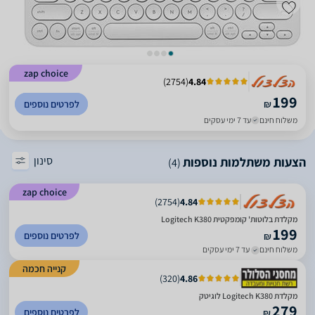
zap choice
)
2754
(
4.84
199
₪
לפרטים נוספים
משלוח חינם
עד 7 ימי עסקים
סינון
הצעות משתלמות נוספות
(4)
zap choice
)
2754
(
4.84
מקלדת בלוטות' קומפקטית Logitech K380
199
לפרטים נוספים
₪
משלוח חינם
עד 7 ימי עסקים
קנייה חכמה
)
320
(
4.86
‏מקלדת Logitech K380 לוגיטק
279
לפרטים נוספים
₪