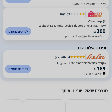
משלוח חינם
עד 7 ימי עסקים
)
16
(
2.07
קנייה מחו"ל
מקלדת אלחוטית Logitech K380 Multi-Device Bluetooth
309
לפרטים נוספים
₪
כולל משלוח (10 ₪)
עד 14 ימי עסקים
מכירה באילת בלבד
)
2754
(
4.84
מקלדת בלוטות' קומפקטית Logitech K380
169
לפרטים נוספים
₪
רכישה בבית העסק
מוצרים שאולי יעניינו אותך