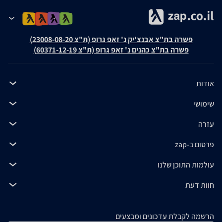
פשרה בת"צ אבנצ'יק נ' זאפ גרופ (ת"צ 23008-08-20)
פשרה בת"צ כהנים נ' זאפ גרופ (ת"צ 60371-12-19)
אודות
שימושי
עזרה
פרסום ב-zap
עולמות התוכן שלנו
חוות דעת
הרשמה לקבלת עדכונים ומבצעים