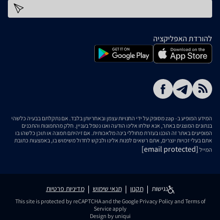
כתובת דוא''ל
להורדת האפליקציה
המידע המופיע ב- zap מסופק על ידי החנויות עצמן ובאחריותן בלבד. אם נתקלתם בבעיה כלשהי
בנתונים המוצגים באתר, אנא שלחו אלינו הודעה ואנו נטפל בעניין. חלק מהתמונות והתכנים
המופיעים באתר זה הוכנו בעזרת מחוללי בינה מלאכותית. אם זיהיתם תמונה או תוכן כלשהו בו
אתם בעלי זכויות יוצרים, אתם רשאים לפנות אלינו ולבקש לחדול משימוש בו, באמצעות כתובת
[email protected]
המייל
נגישות
תקנון
תנאי שימוש
מדיניות פרטיות
This site is protected by reCAPTCHA and the Google
Privacy Policy
and
Terms of
Service
apply
Design by uniqui