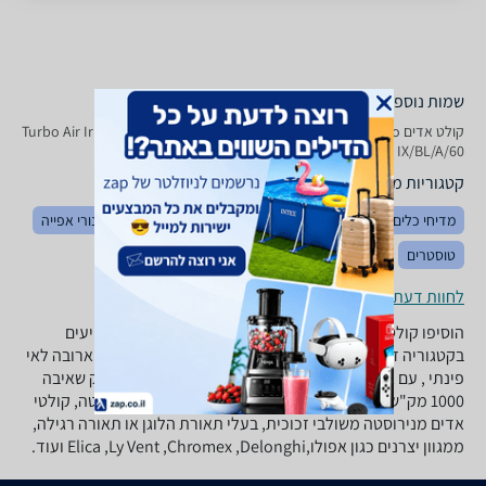
שמות נוספים לדגם
קולט אדים Turbo Air Iris IX / BL / A / 60, Iris IX/BL/A/60 Turbo Air , Turbo
Air Iris IX/BL/A/60
קטגוריות משלימות
מדיחי כלים
מקפיאים
מקררים
כיריים
מיקרוגלים
תנורי אפייה
טוסטרים
לחוות דעת ופרטי החנויות
הוסיפו קולט אדים למטבח שלכם, ממגוון קולטי אדים המופיעים
בקטגוריה זו: קולטי ארובה,קולט אדים מתחת לארון, קולטי ארובה לאי
פינתי , עם ארובה או ללא ארובת יציאה, קולטים בעלי הספק שאיבה
1000 מק"ש, 890 מק"ש, 850 מק"ש, קולטי אדים מניסרוסטה, קולטי
אדים מנירוסטה משולבי זכוכית, בעלי תאורת הלוגן או תאורה רגילה,
ממגוון יצרנים כגון אפולו,Elica ,Ly Vent ,Chromex ,Delonghi ועוד.