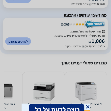
משלוח חינם
עד 5 ימי עסקים
מחודשים / עודפים / מתצוגה
)
105
(
3
מחודשים / עודפים / מתצוגה
מדפסת HP ליזרג'ט LJ Pro M404dw מתצוגה
1,006
לפרטים נוספים
₪
כולל משלוח (9 ₪)
עד 2 ימי עסקים
מוצרים שאולי יעניינו אותך
‏לייזר ‏רגילה Kyocera Ecosys
‏מדפסת לייזר ‏משולבת Canon
‏לייז
2310D
MF651CW
PA5500X