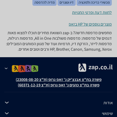
מכשירי כריכה ולמינציה
דיו וטונרים
מדיה להדפסה
לחוות דעת ופרטי החנויות
מוצרים נוספים של HP בזאפ
מחפשים מדפסת חדשה? ב-zap השוואת מחירים תוכלו למצוא מאות
דגמים של מדפסות: מדפסות משולבות All in One, מדפסות רגילות,
מדפסות לייזר, הזרקת דיו, תרמיות ועוד של מגוון המותגים המובילים:
HP, Brother, Canon, Samsung, Xerox ורבים וטובים אחרים.
פשרה בת"צ אבנצ'יק נ' זאפ גרופ (ת"צ 23008-08-20)
פשרה בת"צ כהנים נ' זאפ גרופ (ת"צ 60371-12-19)
אודות
שימושי