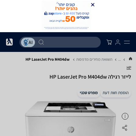
...
השוואת מחירים מדפסות
HP LaserJet Pro M404dw
HP
‏לייזר ‏רגילה HP LaserJet Pro M404dw
הוספת חוות דעת
מפרט טכני