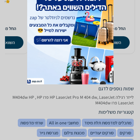
)
4.9
8
1,281
2,980
₪
₪
החל מ-
החל מ-
החל מ-
השוואת מחירים
השוואת מחירים
השוואת מ
שמות נוספים לדגם
‏לייזר ‏רגילה HP LaserJet Pro M 404 dw, LaserJet פרו M404dw HP , HP
LaserJet פרו M404dw
קטגוריות משלימות
מתכלים למדפסות תלת מימד
מחשבי All in one
שרתי מדפסות
סורקים
סורקים יעודיים
מכונות צילום
מגרסות נייר