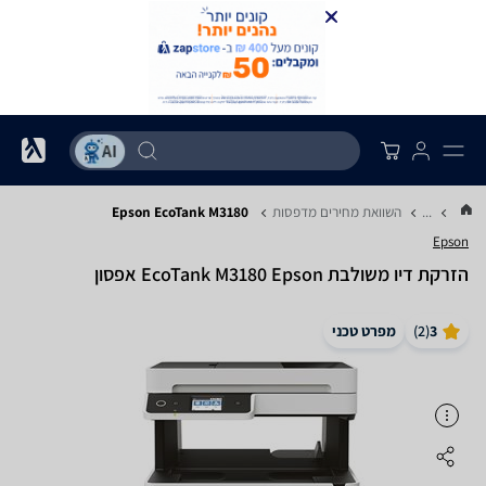
...
השוואת מחירים מדפסות
Epson EcoTank M3180‎
Epson
‏הזרקת דיו ‏משולבת EcoTank M3180‎ Epson אפסון
3
(
2
)
מפרט טכני