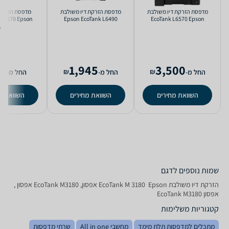
‏מדפסת הזרקת דיו ‏משולבת
‏מדפסת הזרקת דיו ‏משולבת
M1170‎ Epson
Epson EcoTank L6490
EcoTank L6570‎ Epson
5
1,945
3,500
₪
₪
החל מ-
החל מ-
החל מ-
השוואת מחירים
השוואת מחירים
השוואת מ
שמות נוספים לדגם
‏הזרקת דיו ‏משולבת EcoTank M 3180 ‎ Epson אפסון, EcoTank M3180‎ אפסון ,
אפסון EcoTank M3180‎
קטגוריות משלימות
מתכלים למדפסות תלת מימד
מחשבי All in one
שרתי מדפסות