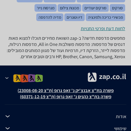
סורקים
סורקים יעודיים
מכונות צילום
מגרסות נייר
מכשירי כריכה ולמינציה
דיו וטונרים
מדיה להדפסה
לחוות דעת ופרטי החנויות
מחפשים מדפסת חדשה? ב-zap השוואת מחירים תוכלו למצוא מאות
דגמים של מדפסות: מדפסות משולבות All in One, מדפסות רגילות,
מדפסות לייזר, הזרקת דיו, תרמיות ועוד של מגוון המותגים המובילים:
HP, Brother, Canon, Samsung, Xerox ורבים וטובים אחרים.
פשרה בת"צ אבנצ'יק נ' זאפ גרופ (ת"צ 23008-08-20)
פשרה בת"צ כהנים נ' זאפ גרופ (ת"צ 60371-12-19)
אודות
שימושי