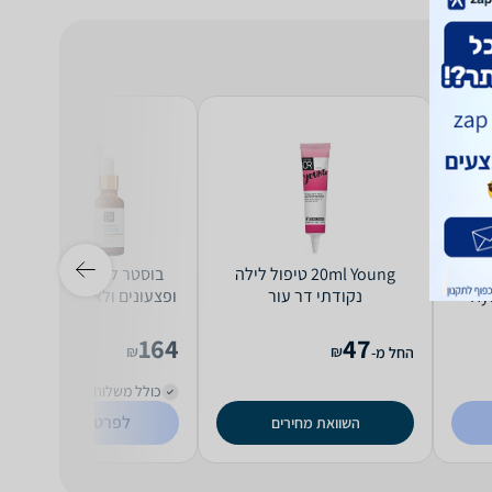
Hydr
20ml Young טיפול לילה
בוסטר להפחתת פגמי עור
Hy
נקודתי ‏דר עור
ופצעונים ולאיז
BALANCING ‏דר עור
164
47
₪
₪
החל מ-
כולל משלוח (15 ₪)
לפרטים נוספים
השוואת מחירים