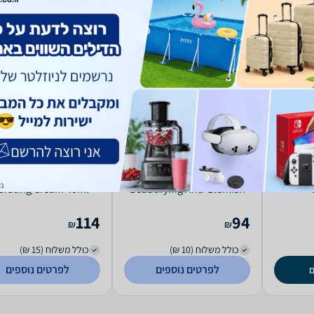
מי פנים לעור מעורב שמן 120
Laboratoires Normaderm
ance Optimale Light
drating Cream 40ml
Beautifying Anti-Blemish
Avene
Care 50ml Vichy
114
94
₪
₪
כולל משלוח (10 ₪)
כולל משלוח (15 ₪)
לפרטים נוספים
לפרטים נוספים
ם