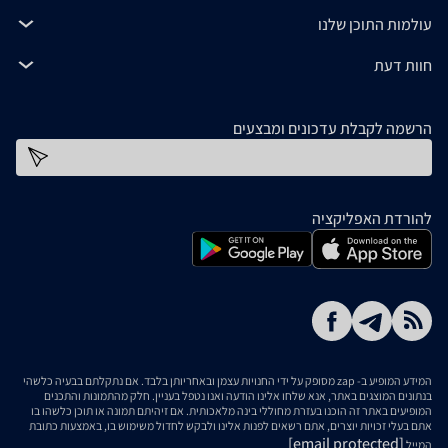
עולמות התוכן שלנו
חוות דעת
הרשמה לקבלת עדכונים ומבצעים
כתובת דוא''ל
להורדת האפליקציה
המידע המופיע ב- zap מסופק על ידי החנויות עצמן ובאחריותן בלבד. אם נתקלתם בבעיה כלשהי
בנתונים המוצגים באתר, אנא שלחו אלינו הודעה ואנו נטפל בעניין. חלק מהתמונות והתכנים
המופיעים באתר זה הוכנו בעזרת מחוללי בינה מלאכותית. אם זיהיתם תמונה או תוכן כלשהו בו
אתם בעלי זכויות יוצרים, אתם רשאים לפנות אלינו ולבקש לחדול משימוש בו, באמצעות כתובת
[email protected]
המייל