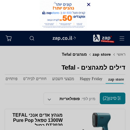
ל-
ראשי
zap store
מגהצים Tefal
דילים למגהצים - Tefal
Happy Friday
מבצעי השבוע
חוזרים לביה"ס
פותחים את 
zap store
סינון
(2)
מיון לפי:
פופולאריות
מגהץ אדים אנכי TEFAL
1300W טפאל Pure Pop
DT2020 כחול