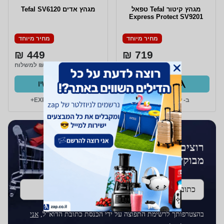
מגהץ קיטור Tefal טפאל
מגהץ אדים Tefal SV6120
Express Protect SV9201
מחיר מיוחד
מחיר מיוחד
449 ₪
719 ₪
משלוח חינם
₪15 למשלוח
קנו עכשיו
קנו עכשיו
ב- עולם החשמל+
ב- סטוק EXPRESS+
רוצים לקבל עדכונים על מוצרים
מבוקשים?
כתובת דוא''ל
בהצטרפותך לרשימת התפוצה על ידי הכנסת כתובת הדוא"ל,
אני