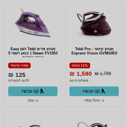
מגהץ ‏קיטור - Tefal Pro
מגהץ אדים Tefal דגם Easy
Express Vision GV9810E0
Steam FV1953 | יבואן רשמי 5
שנים אחריות
11% הנחה
מחיר מיוחד
1,590 ₪
1,799 ₪
125 ₪
משלוח חינם
₪29 למשלוח
קנו עכשיו
קנו עכשיו
ב- Big Time+
ב- Zap