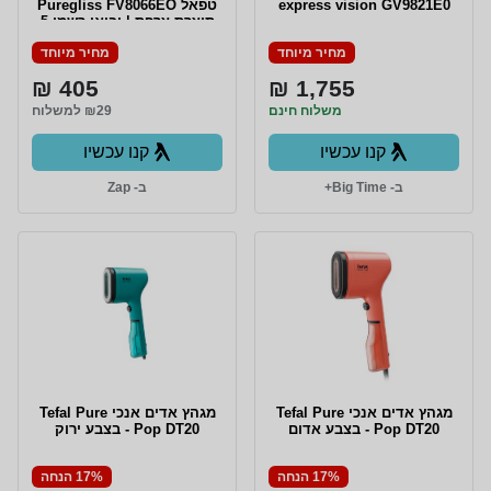
express vision GV9821E0
טפאל Puregliss FV8066EO
תוצרת צרפת | יבואן רשמי 5
שנים אחריות
מחיר מיוחד
מחיר מיוחד
405 ₪
1,755 ₪
משלוח חינם
₪29 למשלוח
קנו עכשיו
קנו עכשיו
ב- Big Time+
ב- Zap
מגהץ אדים אנכי Tefal Pure
מגהץ אדים אנכי Tefal Pure
Pop DT20 - בצבע אדום
Pop DT20 - בצבע ירוק
17% הנחה
17% הנחה