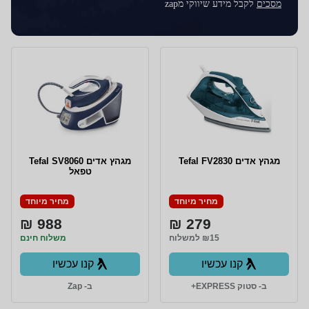
מסכים
לקבל מידע שיווקי מzap
מגהץ אדים Tefal FV2830
מגהץ ‏אדים Tefal SV8060
טפאל
מחיר מיוחד
מחיר מיוחד
988 ₪
279 ₪
₪15 למשלוח
משלוח חינם
קנו עכשיו
קנו עכשיו
ב- סטוק EXPRESS+
ב- Zap