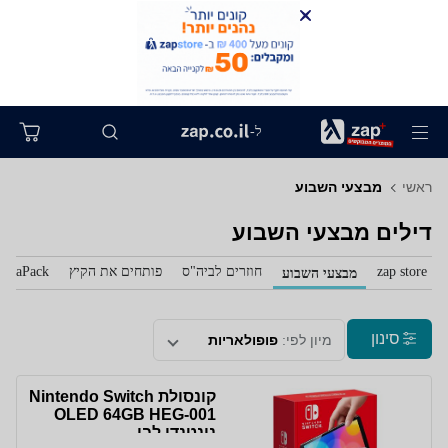
ל-
ראשי
מבצעי השבוע
דילים מבצעי השבוע
zap store
חוזרים לביה"ס
פותחים את הקיץ
zaPack
מבצעי השבוע
סינון
מיון לפי:
פופולאריות
קונסולת Nintendo Switch
OLED 64GB HEG-001
נינטנדו לבן