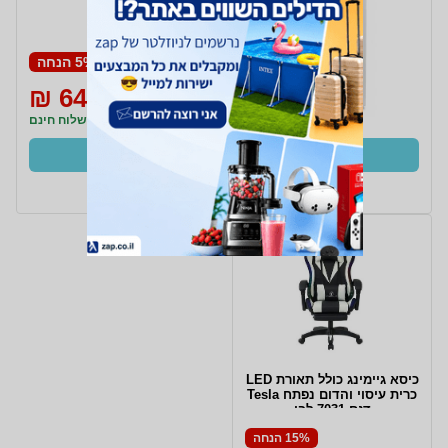
פרימיום לבן
5% הנחה
649 ₪
690 ₪
משלוח חינם
קנו עכשיו
ב- Zap
כיסא גיימינג כולל תאורת LED
כרית עיסוי והדום נפתח Tesla
דגם 7031 לבן
15% הנחה