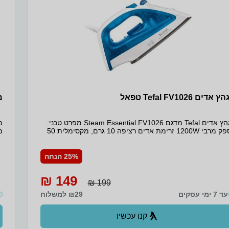
‏אדים Tefal FV1026 טפאל
מגהץ 
מגהץ אדים Tefal מדגם Steam Essential FV1026 מפרט טכני:
הספק מרבי 1200W זרימת אדים רציפה 10 גרם, מקסימלית 50
מ
גרם נפח מיכל 150 מ"ל מערכת ANTI DRIP מניעת טפטופים
 עלולים להזיק לבגדים בעת הגיהוץ. אפשרות לגיהוץ אנכי
 מילוי מים חזיתי שימוש במי ברז בלבד ווסת טמפרטורה חוגה
25% הנחה
ור אדים אופטימאלי נורית בקרת חיווי טמפ’ מיכל שקוף בנפח
 במיוחד 1.8 מטר
149 ₪
199 ₪
מ
עד 7 ימי עסקים
₪29 למשלוח
קנו עכשיו