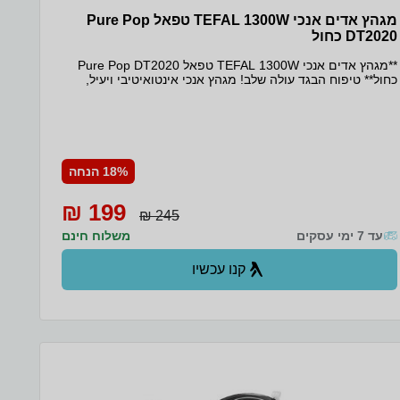
מגהץ אדים אנכי TEFAL 1300W טפאל Pure Pop
DT2020 כחול
**מגהץ אדים אנכי TEFAL 1300W טפאל Pure Pop DT2020
כחול** טיפוח הבגד עולה שלב! מגהץ אנכי אינטואיטיבי ויעיל,
מטהר ומרענן בתנועה פשוטה אחת מערכת רפידות דו צדדית
נוחה מגהץ, מרענן ומחטא את הבגדים, מבלי להסב נזק לבד ידית
אחיזה נוחה, עוצמת אדים מספקת ומיכל בגודל 70 מ"ל,
מאפשרים לו שימוש אפקטיבי אפשרי לשימוש לכל סוגי הבדים,
לסריגים ואריגים רפידה לניקוי המוך במקביל חיטוי עד 99.99%
מהחיידקים, הווירוסים והבקטריות קומפקטי ונוח מאד לנסיעות
18% הנחה
**מפרט טכני:** הספק: 1300W תפוקת אדים: 20 גרם לדקה
**מימדים:** אורך: 33.8 ס"מ רוחב: 7.8 ס"מ גובה: 15.9 ס"מ
199 ₪
משקל: 1.01 ק"ג המגהץ מוכן לשימוש תוך 15 שניות בלבד. ידית
245 ₪
אחיזה נוחה לשימוש רציף.
עד 7 ימי עסקים
משלוח חינם
קנו עכשיו
ב- אלקטרוליין+