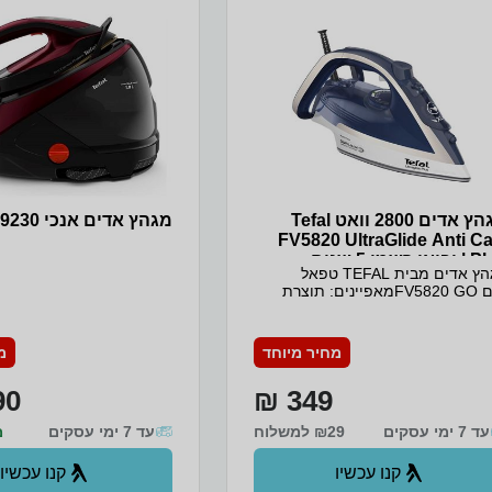
בארתפוקת אדים מרבית 320
גבוה! אוסף אבנית נשלף, קל
/דקההספק מרבי (ו ואט)
לשימושמוציאים – מנקים –
2200Wגיהוץ אנכי כןמידות:אורך 36.2
למגהץחימום מהיר – מוכן ל
ס”מרוחב 17.9 ס”מגובה 25.6 ס”מנפח
מיכל 1.4 ליטר 5 שנים אחריות יבואן
מצבים לשילוב אידאלי של 
י ניופאן בלעדי למשווק מורשה
וטמפרטורה לכל סוג בדכיבו
לבטי
תזוזה/30 שניות באם המ
התחתית או על הצד)אחסון 
החשמל וכבל האדים בגוף
על הבגדים בזמן הגיהוץ עי
טיפות מים לאדיםפעולת חיטו
מגהץ אדים 2800 וואט Tefal
מגהץ אדים אנכי Tefal GV9230
הבגד הודות לשילוב של טמ
FV5820 UltraGlide Anti Ca
ולחץ אדים בעת פעולת הגי
Plus | יבואן רשמי 5 שנים
מחטא ומחסל חיידקים ומות
מגהץ אדים מבית TEFAL טפאל
ריות
הבגד נקי ורענן לאורך זמןת
דגם FV5820 GOמאפיינים: תוצרת
מרבית 520 גרם/דקהא
פת הסדרה החדשהחדש! תחתית
במי ברזאפשרות לגיהוץ אנכ
Durilium° Air Glide ייחודית
אלתוצאות גיהוץ אידיאליות!גיהוץ
מחיר מיוחד
מ
ליטר, נשלףמידותגובה 4
ר ללא מאמץ, עמידות גבוהה בפני
סמרוחב 28.4 סמעומק
טות והידבקויותפיזור אדים
סממשקל 5.52 קג
0 ₪
349 ₪
טימליאורך חיים גבוה במיוחדאוסף
רשמי ניופאן בלעדי למשווק
ית נשלף, קל ונוח לשימושמוציאים –
עד 7 ימי עסקים
₪29 למשלוח
מנקים – מחזירים למגהץמערכת ANTI
עד 7 ימי עסקים
מ
DRIP- מניעת טפטופים אשר עלולים
להזיק לבגדים בעת הגיהוץPrecision
קנו עכשיו
קנו עכשיו
Tip- קצה מגהץ בעיצוב מיוחד המאפשר