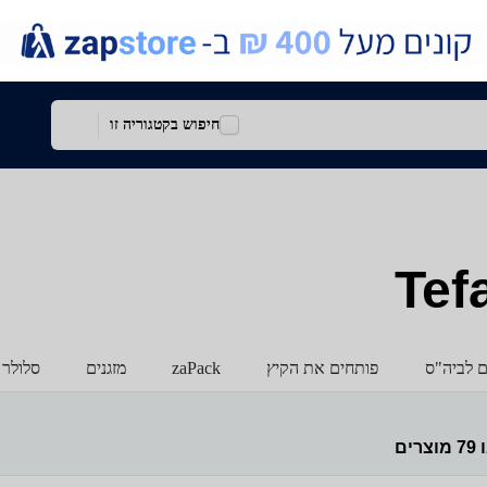
חיפוש בקטגוריה זו
ם לביה"ס
פותחים את הקיץ
zaPack
מזגנים
סלולר 
ו
79
מוצרים