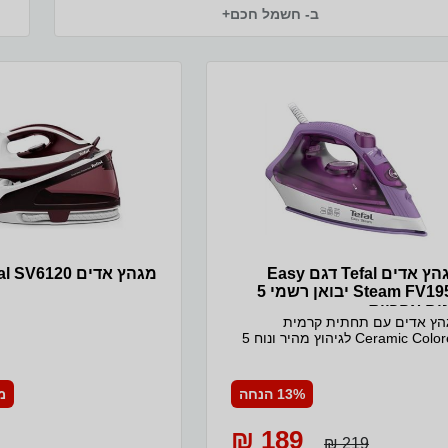
ב- חשמל חכם+
מגהץ אדים Tefal דגם Easy
מגהץ אדים Tefal SV6120
Steam FV1953 יבואן רשמי 5
ים אחריות
הץ אדים עם תחתית קרמית
Ceramic Colored לגיהוץ מהיר ונוח 5
בי הפעלה לשליטה מירבית והתאמה
לסוג הבד Precision Tip – קצה מגהץ
צוב מיוחד המאפשר גיהוץ סביב
13% הנחה
מ
כפתורים וצווארונים הספק: 1200W
תפוקה מרבית: 100 גרם אדים לדקה
189 ₪
מיכל מים: 220 מ"ל
219 ₪