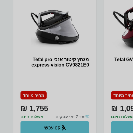
 ונוח
 מחזירים
עבודה תוך
2 דקות בלבדפאנל הפעלה אלקטרוני 5
אדים
י אוטומטי
חות מירבית (לאחר 8 דקות ללא
גהץ מונח על
כבל
המגהץמערכת Protect System מגנה
 הפיכת
י וריענון
מגהץ קיטור אנכי Tefal pro
פרטורה
express vision GV9821E0
הוץהמגהץ
יר את
פוקת אדים
פשרות לשימוש
ימקור
חשמל נטומפרט טכנינפח מיכל 1.9
חיר מיוחד
מחיר מיוחד
34.
 44.7
5 שנים אחריות יבואן
1,755 ₪
1,09
 מורשה
שלוח חינם
עד 7 ימי עסקים
משלוח חינם
קנו עכשיו