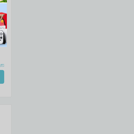
מגהץ 
ean
ייח
עמי
והי
איד
נשל
מנק
הגי
כב
יי
במי
ניו