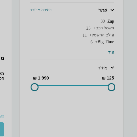
אתר
בחירה מרובה
Zap
30
חשמל חכם+
25
עולם החשמל+
11
Big Time+
6
עוד
מגהץ 
מחיר
1,990 ₪
125 ₪
אשר
פתח
פיז
150 מ"ל כבל חשמל ארוך