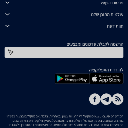
פרסום ב-zap
עולמות התוכן שלנו
חוות דעת
הרשמה לקבלת עדכונים ומבצעים
כתובת דוא''ל
להורדת האפליקציה
המידע המופיע ב- zap מסופק על ידי החנויות עצמן ובאחריותן בלבד. אם נתקלתם בבעיה כלשהי
בנתונים המוצגים באתר, אנא שלחו אלינו הודעה ואנו נטפל בעניין. חלק מהתמונות והתכנים
המופיעים באתר זה הוכנו בעזרת מחוללי בינה מלאכותית. אם זיהיתם תמונה או תוכן כלשהו בו