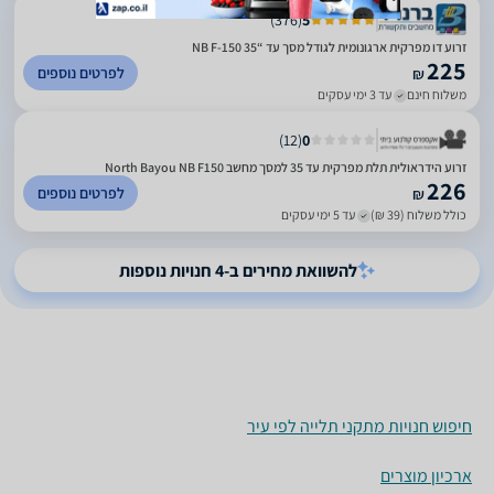
)
376
(
5
זרוע דו מפרקית ארגונומית לגודל מסך עד “35 NB F-150
225
לפרטים נוספים
₪
משלוח חינם
עד 3 ימי עסקים
)
12
(
0
זרוע הידראולית תלת מפרקית עד 35 למסך מחשב North Bayou NB F150
226
לפרטים נוספים
₪
כולל משלוח (39 ₪)
עד 5 ימי עסקים
להשוואת מחירים ב-4 חנויות נוספות
חיפוש חנויות מתקני תלייה לפי עיר
ארכיון מוצרים