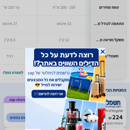
טווח מחירים
150 - 200 ש"ח
עד 150 ש"ח
התאמה לגודל מסך מקסימלי
32 אינטש
27 אינטש
משקל נשיאה מקסימלי
12 ק"ג
6.5 ק"ג
חשמלי/רגיל
רגיל
רגיל
למפרט המלא >>
למפרט המלא >
החנויות הכי זולות
zap choice
)
1078
(
4.51
‏מתקן תליה למסכי מחשב F150 North Bayou יבואן רשמי
224
לפרטים נוספים
₪
משלוח חינם
עד 7 ימי עסקים