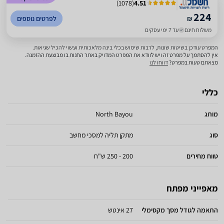
)
1078
(
4.51
224
₪
לפרטים נוספים
משלוח חינם
עד 7 ימי עסקים
המפרט עודכן בשיטות שונות, לרבות שימוש בכלי בינה מלאכותית ועשוי להכיל שגיאות.
אין להסתמך על מפרט זה ויש לוודא את המפרט המדויק באתר החנות בו מבוצעת ההזמנה.
מצאתם טעות במפרט?
דווחו לנו
כללי
מותג
North Bayou
סוג
מתקן תליה למסכי מחשב
טווח מחירים
200 - 250 ש"ח
מאפייני מפתח
התאמה לגודל מסך מקסימלי
27 אינטש