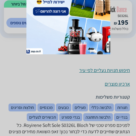
הזול ביותר
S0326L
195
לפרטים נוספים
₪
כולל משלוח (30 ₪)
חיפוש חנויות נעליים לפי עיר
ארכיון מוצרים
קטגוריות משלימות
חגורות
הלבשה כללי
מעילים
כובעים
מכנסיים
חולצות וסריגים
בגדי ים
הלבשה תחתונה
בגדי ספורט
תכשירים לנעליים
לפניכם מפרט טכני של Royirene Soft Sole S0326L Bloch. כל
הנתונים שחייבים לדעת כדי לבחור נכון! זאפ השוואת מחירים מציגים