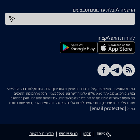
הרשמה לקבלת עדכונים ומבצעים
כתובת דוא''ל
להורדת האפליקציה
המידע המופיע ב- zap מסופק על ידי החנויות עצמן ובאחריותן בלבד. אם נתקלתם בבעיה כלשהי
בנתונים המוצגים באתר, אנא שלחו אלינו הודעה ואנו נטפל בעניין. חלק מהתמונות והתכנים
המופיעים באתר זה הוכנו בעזרת מחוללי בינה מלאכותית. אם זיהיתם תמונה או תוכן כלשהו בו
אתם בעלי זכויות יוצרים, אתם רשאים לפנות אלינו ולבקש לחדול משימוש בו, באמצעות כתובת
[email protected]
המייל
נגישות
תקנון
תנאי שימוש
מדיניות פרטיות