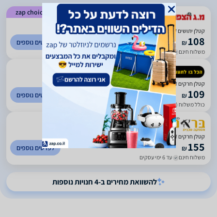
zap choice
)
52
(
4.56
קטלן יתושים UV 2X6W "מוסקיטר" מבית Eco Euro
108
לפרטים נוספים
₪
משלוח חינם
עד 7 ימי עסקים
)
57
(
4.77
קטלן חרקים UV 2X6W "מוסקיטר
109
לפרטים נוספים
₪
כולל משלוח (19 ₪)
עד 7 ימי עסקים
)
920
(
4.09
קטלן חרקים UV 2X6W מוסקיטר ECO EURO
155
לפרטים נוספים
₪
משלוח חינם
עד 6 ימי עסקים
להשוואת מחירים ב-4 חנויות נוספות