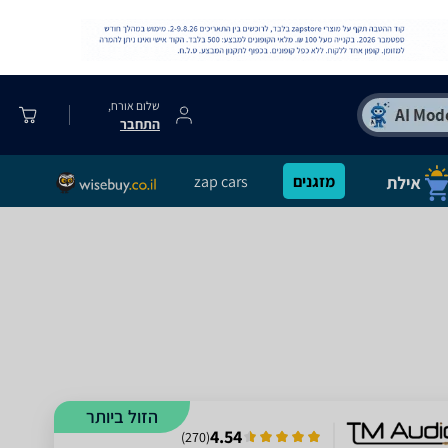
שלום אורח,
התחבר
מזגנים
zap cars
הזול ביותר
4.54
)
270
(