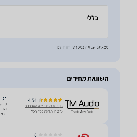
כללי
מצאתם שגיאה במפרט? דווחו לנו
השוואת מחירים
נגן RCD1570 ROTEL cd
4.54
13 חוות דעת בשנה האחרונה
270 חוות דעת בסך הכל
את הנ
0