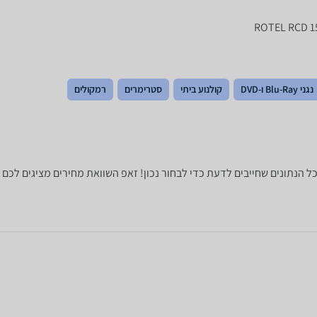
נגני Blu-Ray ו-DVD
קולנוע ביתי
סטרימרים
רמקולים