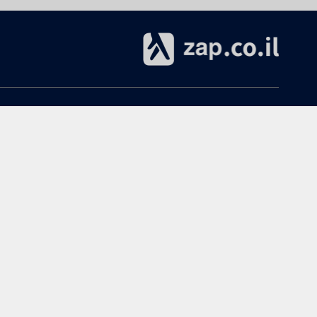
אודות
עזרה
אודות zap.co.il
הקנייה ב-zap
תנאי שימוש
ביטולים והחזרות
מרכז מידע ותמיכה
שימושי
פרסום ב-zap
מדריך חנויות
כל הקטגוריות
הצטרפות כחנות ל-zap
נפילת מחירים
פרסום באתר
חוות דעת קומפקט דיסקים
ממשק חנויות / יבואנים
הרשמה לאתר