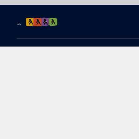
הרשמה לקבלת עדכונים ומבצעים
כתובת דוא''ל
להורדת האפליקציה