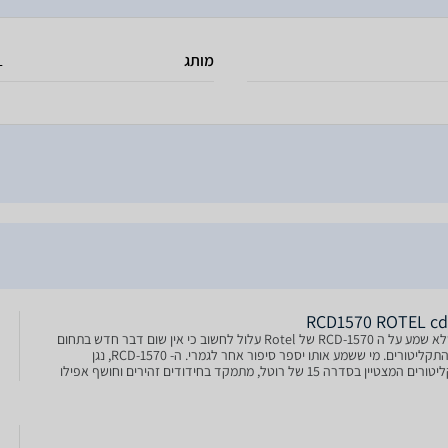
מותג
L
מי שלא שמע על ה RCD-1570 של Rotel עלול לחשוב כי אין שום דבר חדש בתחום
נגני התקליטורים. מי ששמע אותו יספר סיפור אחר לגמרי. ה- RCD-1570, נגן
התקליטורים המצטיין בסדרה 15 של רוטל, מתמקד בחידודים זהירים וחושף אפילו
יואנסים העדינים ביותר של ה CD.