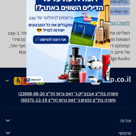
כבלים ומתאמים
רסיברים ומגברים
מערכות סטריאו
נגני Blu-Ray ו-DVD
קולנוע ביתי
סטרימרים
רמקולים
לחוות דעת ופרטי החנויות
השלימו את מערכת הסטריאו שלכם עם קומפקט דיסק איכותי. ב-zap
השוואת מחירים תוכלו להשוות ולבחור בין עשרות סוגים של מכשירי
קומפקט דיסק בעלי מגש לדיסק אחד, 2 דיסקים, 6 דיסקים ואף יותר,
של מיטב היצרנים: פיוניר, דנון, Marantz, Onkyo, Sherwood,
Cambridge Audio ועוד רבים.
פשרה בת"צ אבנצ'יק נ' זאפ גרופ (ת"צ 23008-08-20)
פשרה בת"צ כהנים נ' זאפ גרופ (ת"צ 60371-12-19)
אודות
שימושי