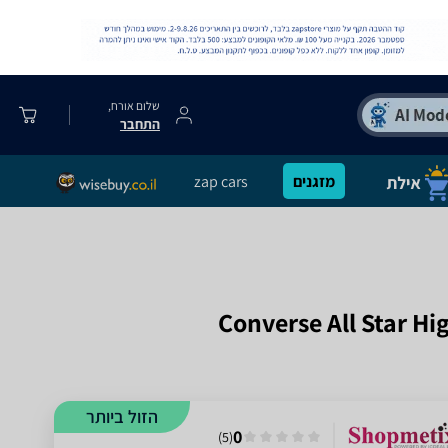
שלום אורח,
התחבר
מזגנים
zap cars
הזול ביותר
0
)
5
(