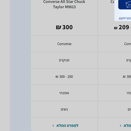
 Star Chuck
Converse All Star Chuck
Converse Al
M5039
Taylor M9613
Taylor
8 ₪
300 ₪
- 
₪
rse
Converse
Con
רס
סניקרס
סנ
200 - 300 ₪
200 - 300 ₪
תי
אופנתי
או
ם
נשים
נ
מלא
למפרט המלא
למפרט 