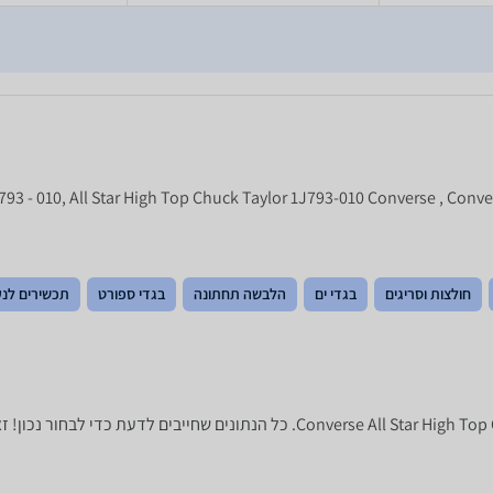
חולצות וסריגים
בגדי ים
הלבשה תחתונה
בגדי ספורט
תכשירים לנע
לפניכם מפרט טכני של ‏סניקרס onverse All Star High Top Chuck Taylor 1J793-010