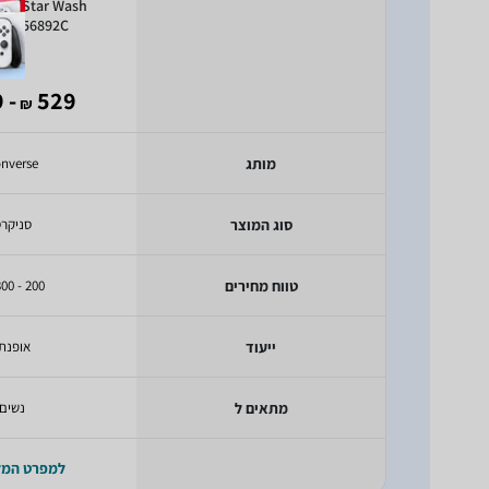
All Star Wash
op 156892C
- 209
529
₪
מותג
nverse
סוג המוצר
סניקר
טווח מחירים
200 - 300 ₪
ייעוד
אופנת
מתאים ל
נשים
למפרט המ