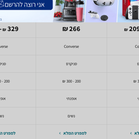
l Star Chuck
Converse All Star Chuck
Converse 
 M3310C
Taylor Classic M7652C
Low T
209
329
266 ₪
₪
₪
verse
Converse
Co
ס
סניקרס
סניק
200 - 300 ₪
200 - 300 ₪
י
אופנתי
אופנ
נשים
נשי
לא
למפרט המלא
למפרט ה