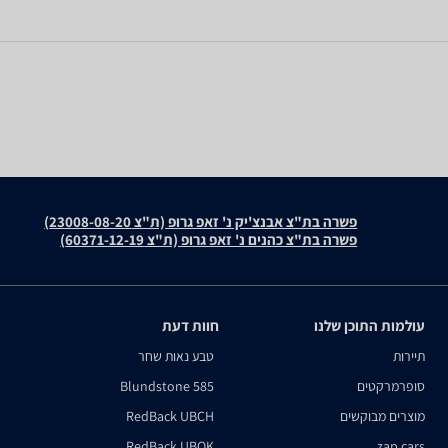
פשרה בת"צ אבנצ'יק נ' זאפ גרופ (ת"צ 23008-08-20)
פשרה בת"צ כהנים נ' זאפ גרופ (ת"צ 60371-12-19)
עולמות התוכן שלנו
חוות דעת
תיירות
טבע נאות שחר
סופרמרקטים
Blundstone 585
מוצרים מבוקשים
RedBack UBCH
RedBack UBOK
zap cars