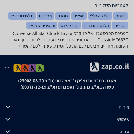
קטגוריות משלימות
חגורות
הלבשה כללי
מעילים
כובעים
מכנסיים
חולצות וסריגים
בגדי ים
הלבשה תחתונה
בגדי ספורט
תכשירים לנעליים
לפניכם מפרט טכני של ‏סניקרס Converse All Star Chuck Taylor
Classic M7652C. כל הנתונים שחייבים לדעת כדי לבחור נכון! זאפ
השוואת מחירים מציגים לכם את כל המידע שעוזר לכם להשוות.
פשרה בת"צ אבנצ'יק נ' זאפ גרופ (ת"צ 23008-08-20)
פשרה בת"צ כהנים נ' זאפ גרופ (ת"צ 60371-12-19)
אודות
שימושי
עזרה