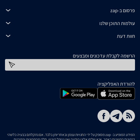
פרסום ב-zap
עולמות התוכן שלנו
חוות דעת
הרשמה לקבלת עדכונים ומבצעים
כתובת דוא''ל
להורדת האפליקציה
המידע המופיע ב- zap מסופק על ידי החנויות עצמן ובאחריותן בלבד. אם נתקלתם בבעיה כלשהי
בנתונים המוצגים באתר, אנא שלחו אלינו הודעה ואנו נטפל בעניין. חלק מהתמונות והתכנים