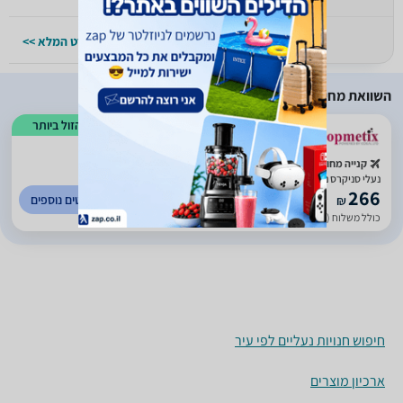
למפרט המלא >>
למפרט המלא >>
השוואת מחירים
הזול ביותר
קנייה מחו"ל
נעלי סניקרס נמוכות אולסטאר Chuck Taylor נשים - Optical White, 36.5
266
לפרטים נוספים
₪
כולל משלוח (29 ₪)
עד 14 ימי עסקים
חיפוש חנויות נעליים לפי עיר
ארכיון מוצרים