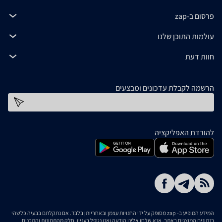
פרסום ב-zap
עולמות התוכן שלנו
חוות דעת
הרשמה לקבלת עדכונים ומבצעים
כתובת דוא''ל
להורדת האפליקציה
המידע המופיע ב- zap מסופק על ידי החנויות עצמן ובאחריותן בלבד. אם נתקלתם בבעיה כלשהי
בנתונים המוצגים באתר, אנא שלחו אלינו הודעה ואנו נטפל בעניין. חלק מהתמונות והתכנים