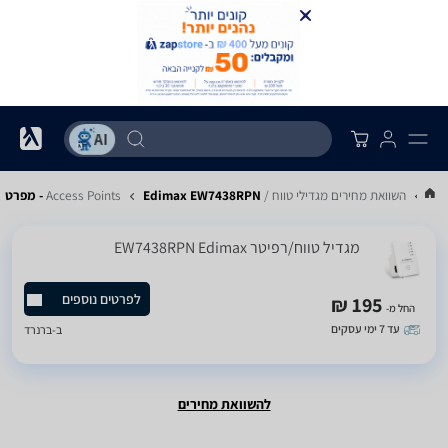
...
השוואת מחירים מגדילי טווח / Access Points
Edimax EW7438RPN - מפרט
‏מגדיל טווח/רפיטר EW7438RPN Edimax
לפרטים נוספים
195 ₪
החל מ-
עד 7 ימי עסקים
ב-
ברנרד
להשוואת מחירים