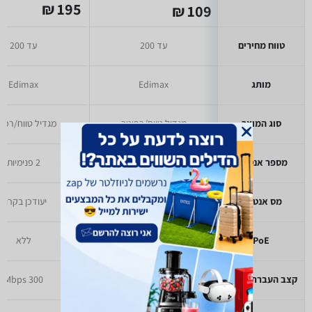
195 ₪
109 ₪
טווח מחירים
עד 200
עד 200
מותג
Edimax
Edimax
סוג המוצר
מגדיל טווח/רפיטר
מגדיל טווח/רפי
מספר אנטנות
2 פנימיות
2 פנימיות
מס אנטנות
יעודכן בקרוב
יעודכן בקרוב
PoE
ללא
ללא
קצב העברת נתונים
300 Mbps
300 Mbps