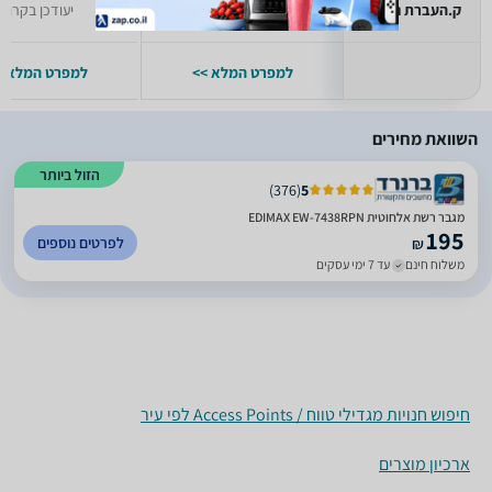
ק.העברת נתונים
יעודכן בקרוב
יעודכן בקרוב
למפרט המלא >>
למפרט המלא >
השוואת מחירים
הזול ביותר
)
376
(
5
מגבר רשת אלחוטית EDIMAX EW-7438RPN
195
לפרטים נוספים
₪
משלוח חינם
עד 7 ימי עסקים
חיפוש חנויות מגדילי טווח / Access Points לפי עיר
ארכיון מוצרים