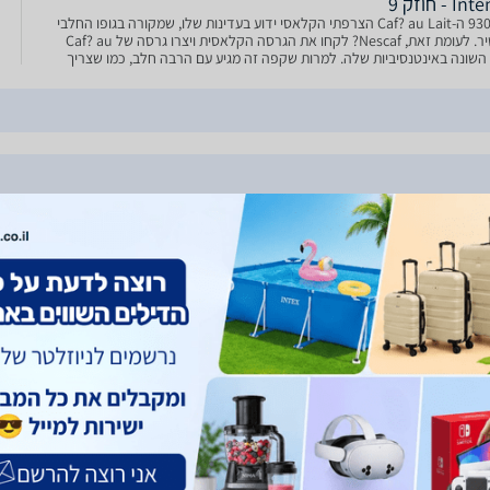
 - חוזק 9
930236 ה-Caf? au Lait הצרפתי הקלאסי ידוע בעדינות שלו, שמקורה בגופו החלבי
העשיר. לעומת זאת, Nescaf? לקחו את הגרסה הקלאסית ויצרו גרסה של Caf? au
Lait השונה באינטנסיביות שלה. למרות שקפה זה מגיע עם הרבה חלב, כמו שצריך
Caf? au L
ce Gusto Cafe
Nescafe Dolce Gusto
Nescafe
חידות
Cappucino 16 יחידות
Au Lait 16 יחיד
41 ₪
45 ₪