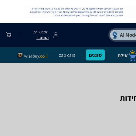
שלום אורח,
התחבר
מזגנים
zap cars