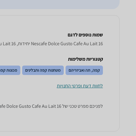
שמות נוספים לדגם
Nescafe Dolce Gusto Cafe Au Lait 16 יחידות, Cafe Au Lait 16 יחידות Nescafe Dolce Gusto , Nescafe Dolce Gusto Cafe Au Lait 16 יחידות
קטגוריות משלימות
קפה, תה ואביזריהם
מטחנות קפה ותבלינים
מכונות קפה
לחוות דעת ופרטי החנויות
לפניכם מפרט טכני של Nescafe Dolce Gusto Cafe Au Lait 16 יחידות. כל הנתונים שחייבים לדעת כדי לבחור נכון! זאפ השוואת מחירים מציגים לכם את כל המידע שעוזר לכם להשוות.