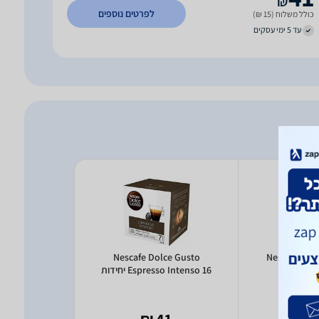
₪
לפרטים נוספים
כולל משלוח (15 ₪)
עד 5 ימי עסקים
lce Gusto
Nescafe Dolce Gusto
Nescafe Dol
ות
Espresso Intenso 16 יחידות
Cortado 16 
55
41 ₪