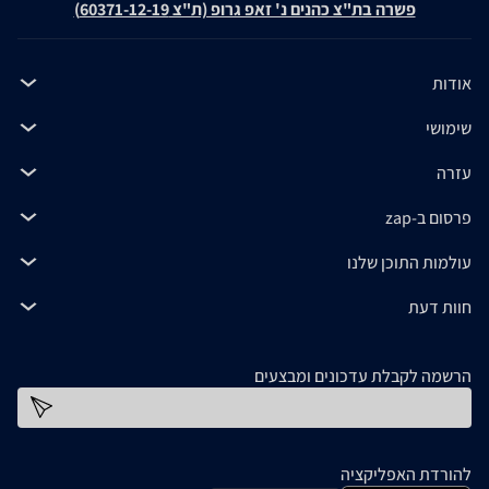
פשרה בת"צ כהנים נ' זאפ גרופ (ת"צ 60371-12-19)
אודות
שימושי
עזרה
פרסום ב-zap
עולמות התוכן שלנו
חוות דעת
הרשמה לקבלת עדכונים ומבצעים
כתובת דוא''ל
להורדת האפליקציה