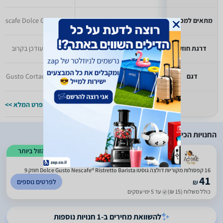
מתאים למכונה
Nescafe Dolce Gusto
Nescafe Dolce Gusto
דרגת חוזק
9
יעודכן בקרוב
דגם
Grande Intenso
Gusto Cortado
למפרט המלא >>
למפרט המלא >>
החנויות הכי זולות
הזול ביותר
)
1055
(
3.44
16 קפסולות מקוריות דולצה גוסטו Dolce Gusto Nescafe® Ristretto Barista חוזק 9
41
לפרטים נוספים
₪
כולל משלוח (15 ₪)
עד 5 ימי עסקים
להשוואת מחירים ב-1 חנויות נוספות