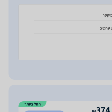
יקסר
וצים
הזול ביותר
374
₪