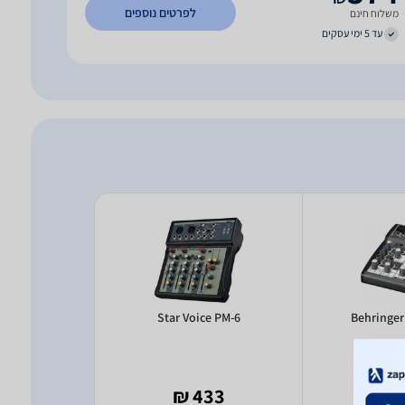
לפרטים נוספים
משלוח חינם
עד 5 ימי עסקים
 K-4X
Star Voice PM-6
Behringer
9 ₪
433 ₪
- 
₪