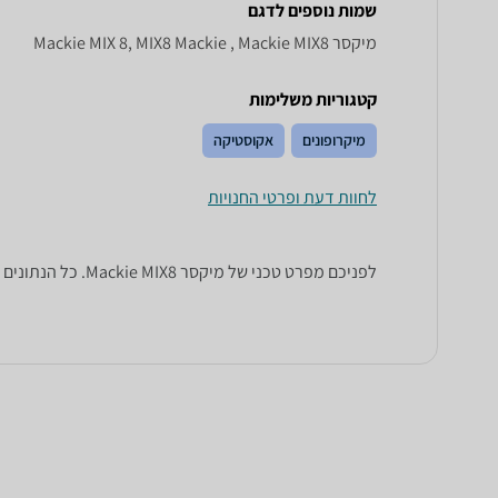
שמות נוספים לדגם
‏מיקסר Mackie MIX 8, MIX8 Mackie , Mackie MIX8
קטגוריות משלימות
מיקרופונים
אקוסטיקה
לחוות דעת ופרטי החנויות
לפניכם מפרט טכני של ‏מיקסר Mackie MIX8. כל הנתונים שחייבים לדעת כדי לבחור נכון! זאפ השוואת מחירים מציגים לכם את כל המידע שעוזר לכם להשוות.