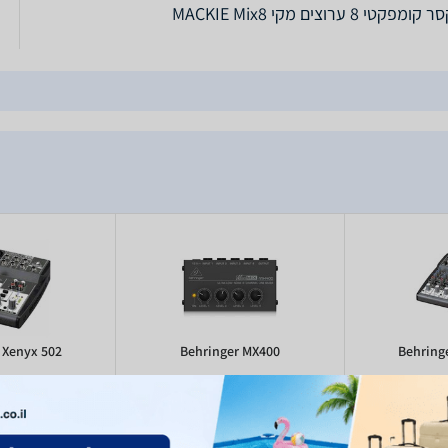
מפקטי 8 ערוצים מקי MACKIE Mix8
 Xenyx 502
Behringer MX400
Behring
)
1
(
373
510
- 157
199
₪
₪
₪
₪