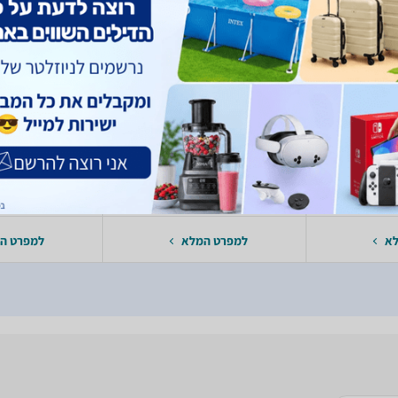
inger
Behringer
Be
מיקסר
מיק
4 ערוצים
לא רלו
טי
לא רלוונטי
לא רלו
לא
למפרט המלא
למפרט ה