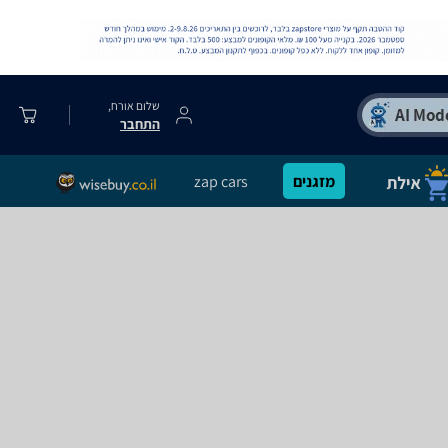
שלום אורח,
התחבר
מזגנים
zap cars