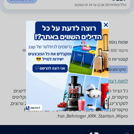
כולל משלוח (29 ₪)
עד 14 ימי עסקים
שמות נוספים לדגם
‏מיקסר Behringer MIX 800 ברינגר, MIX800 ברינגר , ברינגר MIX800
קטגוריות משלימות
מיקרופונים
אקוסטיקה
לחוות דעת ופרטי החנויות
כל הציוד הנחוץ לדי-ג'יי בקטגוריה זו. השוו מחירי ציוד לתקליטנים:
מיקסרים, פטיפונים, מיקרופונים, תאורות, ערכות קריוקי, תקליטים
לסקרצ'ינג, מולטי אפקט, קומפקט דיסקים, מיקסרים בעל 2 ערוצים,
מיקסרים בעל 3 ערוצים, 4 ערוצים ועוד. ציוד מבית Pioneer
,Behringer ,KRK ,Stanton ,Mipro ועוד.