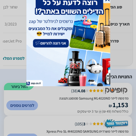
סוג הפלט
שחור לבן
שחור לבן
תאריך כניסה לזאפ
3/2022
3/2023
סדרה
hp laser jet
LaserJet Pro
למפרט המלא >>
למפרט המלא >
החנויות הכי זולות
הזול ביותר
)
38
(
4.08
מדפסת לייזר Samsung ML4020ND סמסונג תצוגה
1,153
לפרטים נוספים
₪
כולל משלוח (49 ₪)
עד 3 ימי עסקים
)
105
(
3
מדפסת לייזר משרדית Xpress Pro SL-M4020ND SAMSUNG