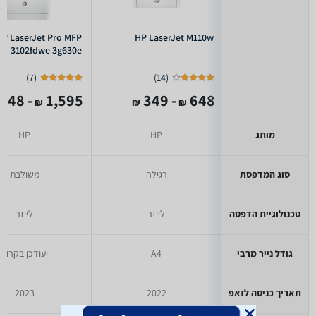
HP LaserJet Pro MFP
HP LaserJet M110w
3102fdwe 3g630e
)
7
(
)
14
(
- 848
1,595
- 349
648
₪
₪
₪
מותג
HP
HP
סוג המדפסת
רגילה
משולבת
טכנולוגיית הדפסה
לייזר
לייזר
גודל נייר מרבי
A4
יעודכן בקרוב
תאריך כניסה לזאפ
2022
2023