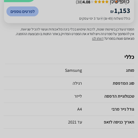
)
38
(
4.08
1,153
₪
לפרטים נוספים
כולל משלוח (49 ₪)
עד 3 ימי עסקים
המפרט עודכן בשיטות שונות, לרבות שימוש בכלי בינה מלאכותית ועשוי להכיל שגיאות.
אין להסתמך על מפרט זה ויש לוודא את המפרט המדויק באתר החנות בו מבוצעת ההזמנה.
מצאתם טעות במפרט?
דווחו לנו
כללי
מותג
Samsung
סוג המדפסת
רגילה
טכנולוגיית הדפסה
לייזר
גודל נייר מרבי
A4
תאריך כניסה לזאפ
עד 2021