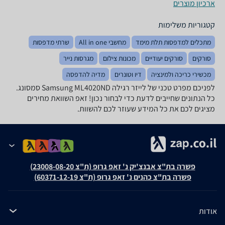
ארכיון מוצרים
קטגוריות משלימות
מתכלים למדפסות תלת מימד
מחשבי All in one
שרתי מדפסות
סורקים
סורקים יעודיים
מכונות צילום
מגרסות נייר
מכשירי כריכה ולמינציה
דיו וטונרים
מדיה להדפסה
לפניכם מפרט טכני של ‏לייזר ‏רגילה Samsung ML4020ND סמסונג.
כל הנתונים שחייבים לדעת כדי לבחור נכון! זאפ השוואת מחירים
מציגים לכם את כל המידע שעוזר לכם להשוות.
פשרה בת"צ אבנצ'יק נ' זאפ גרופ (ת"צ 23008-08-20)
פשרה בת"צ כהנים נ' זאפ גרופ (ת"צ 60371-12-19)
אודות