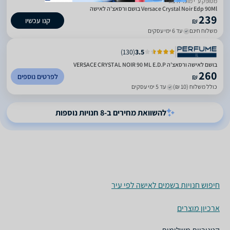
מסופק ע״י מוכר חיצוני
Versace Crystal Noir Edp 90Ml בושם ורסאצ'ה לאישה
239
קנו עכשיו
₪
משלוח חינם
עד 6 ימי עסקים
)
130
(
3.5
בושם לאישה ורסאצ'ה VERSACE CRYSTAL NOIR 90 ML E.D.P
260
לפרטים נוספים
₪
כולל משלוח (10 ₪)
עד 5 ימי עסקים
להשוואת מחירים ב-8 חנויות נוספות
חיפוש חנויות בשמים לאישה לפי עיר
ארכיון מוצרים