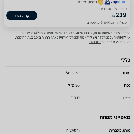
ביטחון בשירות
מסופק ע״י מוכר חיצוני
239
₪
קנו עכשיו
משלוח חינם
עד 6 ימי עסקים
המפרט עודכן בשיטות שונות, לרבות שימוש בכלי בינה מלאכותית ועשוי להכיל שגיאות.
אין להסתמך על מפרט זה ויש לוודא את המפרט המדויק באתר החנות בו מבוצעת ההזמנה.
מצאתם טעות במפרט?
דווחו לנו
כללי
מותג
Versace
נפח
90 מ"ל
ריכוז
E.D.P
מאפייני מפתח
מותג בעברית
ורסאצ'ה