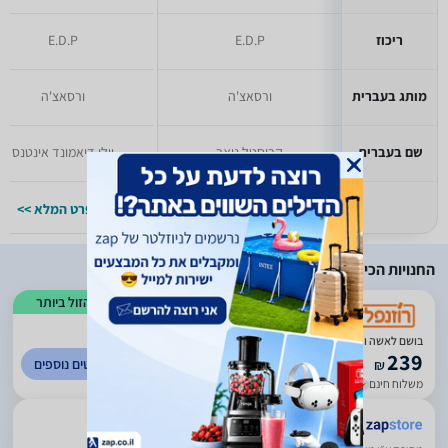
ריכוז
E.D.P
E.D.P
מותג בעברית
ורסאצ'ה
ורסאצ'ה
שם בעברית
קריסטל נואר
יילו דיאמונד אינטנס
למפרט המלא >>
למפרט המלא >>
החנויות הכי זולות
הזול ביותר
)
982
(
4.4
בושם לאשה ורסצ'ה Crystal Noir E.D.P 90ml
239
לפרטים נוספים
₪
משלוח חינם
עד 7 ימי עסקים
ביטחון בשירות