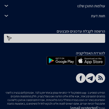
עולמות התוכן שלנו
חוות דעת
הרשמה לקבלת עדכונים ומבצעים
כתובת דוא''ל
להורדת האפליקציה
המידע המופיע ב- zap מסופק על ידי החנויות עצמן ובאחריותן בלבד. אם נתקלתם בבעיה כלשהי
בנתונים המוצגים באתר, אנא שלחו אלינו הודעה ואנו נטפל בעניין. חלק מהתמונות והתכנים
המופיעים באתר זה הוכנו בעזרת מחוללי בינה מלאכותית. אם זיהיתם תמונה או תוכן כלשהו בו
אתם בעלי זכויות יוצרים, אתם רשאים לפנות אלינו ולבקש לחדול משימוש בו, באמצעות כתובת
[email protected]
המייל