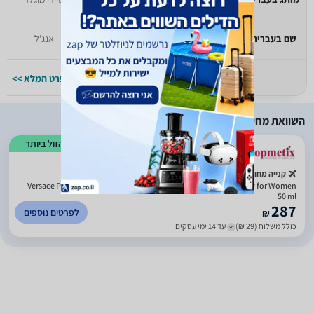
שם בעברית
אליאן
אנג'ל
למפרט המלא >>
למפרט המלא >>
השוואת מחירים
הזול ביותר
קנייה מחו"ל
Versace Pour Femme Dylan Blue by Versace Eau De Parfum Spray for Women
50 ml
287
לפרטים נוספים
₪
כולל משלוח (29 ₪)
עד 14 ימי עסקים