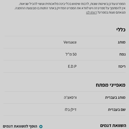
המפרט עודכן בשיטות שונות, לרבות שימוש בכלי בינה מלאכותית ועשוי להכיל שגיאות.
אין להסתמך על מפרט זה ויש לוודא את המפרט המדויק באתר החנות בו מבוצעת ההזמנה.
מצאתם טעות במפרט?
דווחו לנו
כללי
מותג
Versace
נפח
50 מ"ל
ריכוז
E.D.P
מאפייני מפתח
מותג בעברית
ורסאצ'ה
שם בעברית
דילן בלו
השוואת דגמים
הוסף להשוואת דגמים