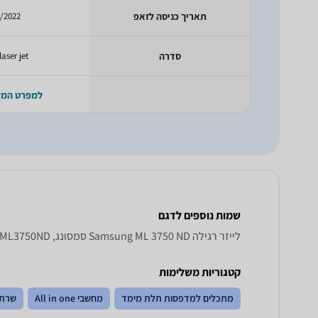
תאריך כניסה לזאפ
/2022
סדרה
laser jet
למפרט המ
שמות נוספים לדגם
‏לייזר ‏רגילה Samsung ML 3750 ND סמסונג, ML3750ND סמסונג , סמסונג ML3750ND
קטגוריות משלימות
מתכלים למדפסות תלת מימד
מחשבי All in one
שרתי