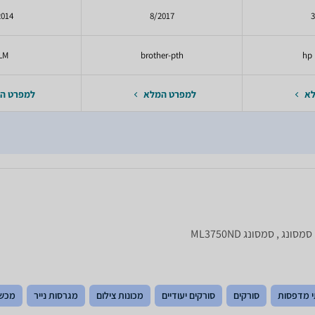
2014
8/2017
3
LM
brother-pth
hp 
לא
למפרט המלא
למפרט ה
 מדפסות
סורקים
סורקים יעודיים
מכונות צילום
מגרסות נייר
מכשי