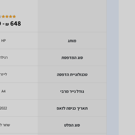
- 349
648
₪
מותג
HP
סוג המדפסת
רגילה
טכנולוגיית הדפסה
לייזר
גודל נייר מרבי
A4
תאריך כניסה לזאפ
2022
סוג הפלט
שחור לב