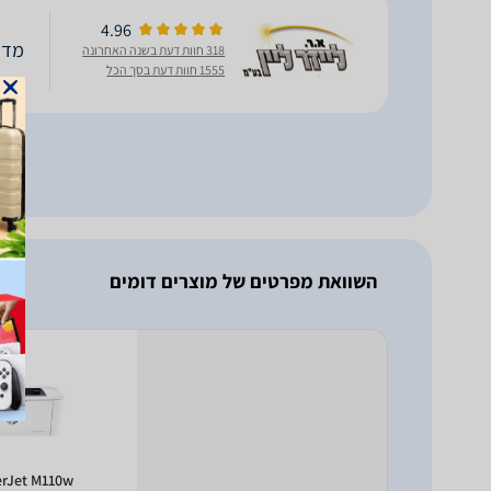
4.96
מדפסת 
318 חוות דעת בשנה האחרונה
1555 חוות דעת בסך הכל
השוואת מפרטים של מוצרים דומים
erJet M110w