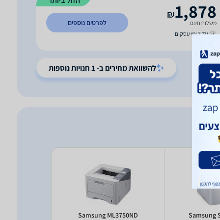
הזול ביותר
1,878
₪
לפרטים נוספים
משלוח חינם
עד 3 ימי עסקים
להשוואת מחירים ב- 1 חנויות נוספות
Pro M402d‎
Samsung ML3750ND
Samsung 