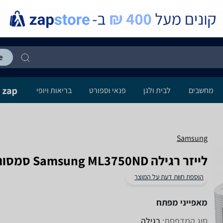
מחשבים
לבית ולגן
פנאי וספורט
בריאות ויופי
Samsung
‏לייזר ‏רגילה Samsung ML3750ND סמסונג
הוספת חוות דעת על המוצר
מאפייני מפתח
סוג המדפסת:
רגילה