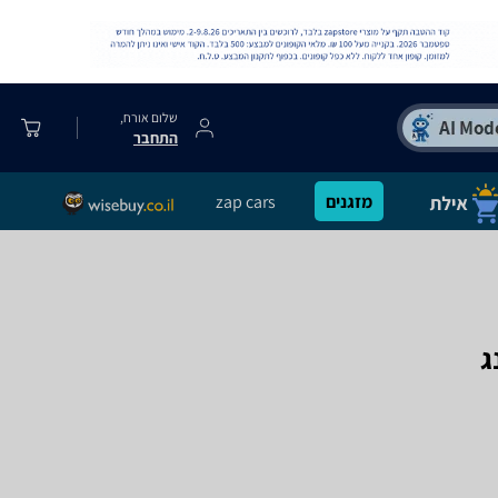
שלום אורח,
התחבר
מזגנים
zap cars