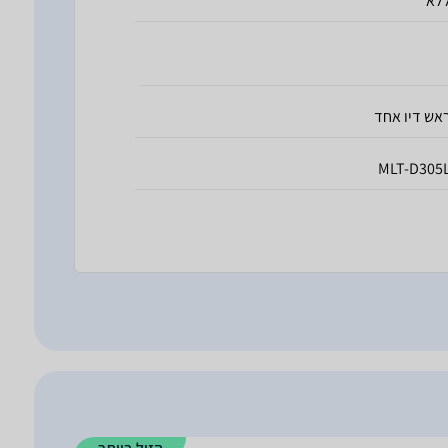
לא
אש דיו אחד
MLT-D305