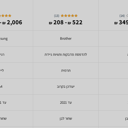
)
13
(
)
14
(
987
2,006
- 208
522
₪
₪
₪
₪
sung
Brother
להדפסת מדבקות ותוויות ניידת
רגי
תרמית
ליי
יעודכן בקרוב
A4
עד 2021
עד 2021
ן
שחור לבן
שחור 