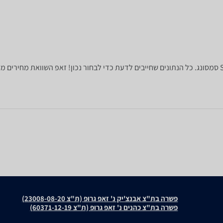
פשרה בת"צ אבנצ'יק נ' זאפ גרופ (ת"צ 23008-08-20)
פשרה בת"צ כהנים נ' זאפ גרופ (ת"צ 60371-12-19)