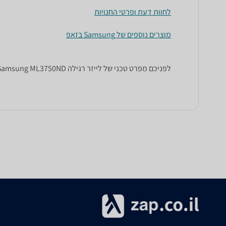
לחוות דעת ופרטי החנויות
מוצרים נוספים של Samsung בזאפ
לפניכם מפרט טכני של ‏לייזר ‏רגילה Samsung ML3750ND סמסונג. כל הנתונים שחייבים לדעת כדי לבחור נכון! זאפ השוואת מחירים מציגים לכם את כל המידע שעוזר לכם להשוות.