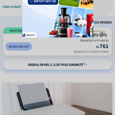
למפרט המלא >>
למפרט המלא >
החנויות הכי זולות
הזול ביותר
)
1558
(
4.96
מדפסת לייזר Oki B431D
761
לפרטים נוספים
₪
משלוח חינם
עד 3 ימי עסקים
להשוואת מחירים ב-1 חנויות נוספות