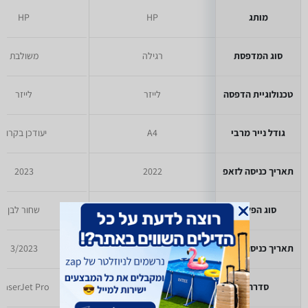
מותג
HP
HP
סוג המדפסת
רגילה
משולבת
טכנולוגיית הדפסה
לייזר
לייזר
גודל נייר מרבי
A4
יעודכן בקרוב
תאריך כניסה לזאפ
2022
2023
סוג הפלט
שחור לבן
שחור לבן
תאריך כניסה לזאפ
3/2022
3/2023
סדרה
hp laser jet
LaserJet Pro