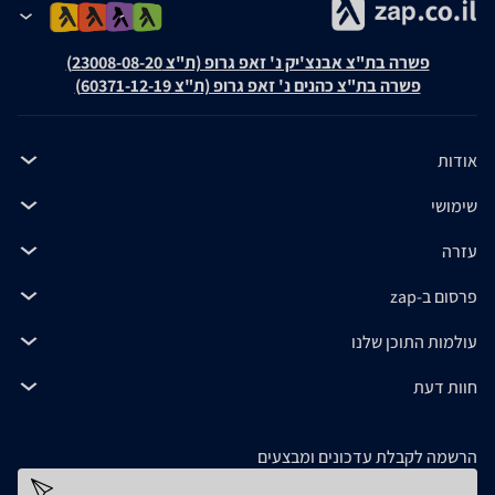
פשרה בת"צ אבנצ'יק נ' זאפ גרופ (ת"צ 23008-08-20)
פשרה בת"צ כהנים נ' זאפ גרופ (ת"צ 60371-12-19)
אודות
שימושי
עזרה
פרסום ב-zap
עולמות התוכן שלנו
חוות דעת
הרשמה לקבלת עדכונים ומבצעים
כתובת דוא''ל