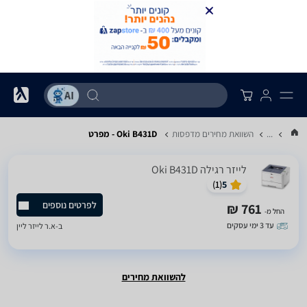
...
השוואת מחירים מדפסות
Oki B431D - מפרט
‏לייזר ‏רגילה Oki B431D
)
1
(
5
לפרטים נוספים
761 ₪
החל מ-
עד 3 ימי עסקים
ב-
א.ר לייזר ליין
להשוואת מחירים