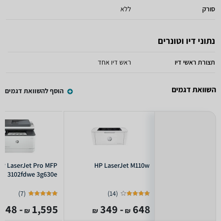
סורק
ללא
נתוני דיו וטונרים
תצורת ראשי דיו
ראש דיו אחד
השוואת דגמים
הוסף להשוואת דגמים
HP LaserJet Pro MFP
HP LaserJet M110w
3102fdwe 3g630e
)
7
(
)
14
(
- 848
1,595
- 349
648
₪
₪
₪