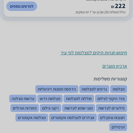
222
לפרטים נוספים
₪
כולל משלוח (29 ₪)
עד 7 ימי עסקים
חיפוש חנויות תיקים למצלמות לפי עיר
ארכיון מוצרים
קטגוריות משלימות
מצלמות
גריפים למצלמות
הדפסת תמונות דיגיטליות
ציוד היקפי לצילום
סוללות למצלמות
מצלמות וידאו
עדשות מצלמה
פילטרים לעדשות
מגני שמש לעדשות
רקעי צילום
מזוודות וטרולים
חצובות וגימבלים
אביזרים למצלמות אקסטרים
מצלמות אקסטרים
תרמילים