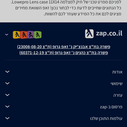
לפניכם מפרט טכני של תיק למצלמה Lowepro Lens case 11X14.
כל הנתונים שחייבים לדעת כדי לבחור נכון! זאפ השוואת מחירים
מציגים לכם את כל המידע שעוזר לכם להשוות.
פשרה בת"צ אבנצ'יק נ' זאפ גרופ (ת"צ 23008-08-20)
פשרה בת"צ כהנים נ' זאפ גרופ (ת"צ 60371-12-19)
אודות
שימושי
עזרה
פרסום ב-zap
עולמות התוכן שלנו