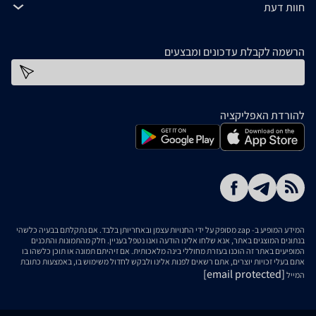
חוות דעת
הרשמה לקבלת עדכונים ומבצעים
כתובת דוא''ל
להורדת האפליקציה
המידע המופיע ב- zap מסופק על ידי החנויות עצמן ובאחריותן בלבד. אם נתקלתם בבעיה כלשהי
בנתונים המוצגים באתר, אנא שלחו אלינו הודעה ואנו נטפל בעניין. חלק מהתמונות והתכנים
המופיעים באתר זה הוכנו בעזרת מחוללי בינה מלאכותית. אם זיהיתם תמונה או תוכן כלשהו בו
אתם בעלי זכויות יוצרים, אתם רשאים לפנות אלינו ולבקש לחדול משימוש בו, באמצעות כתובת
[email protected]
המייל