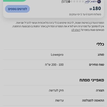
)
573
(
0
180
₪
לפרטים נוספים
משלוח חינם
עד 5 ימי עסקים
המפרט עודכן בשיטות שונות, לרבות שימוש בכלי בינה מלאכותית ועשוי להכיל שגיאות.
אין להסתמך על מפרט זה ויש לוודא את המפרט המדויק באתר החנות בו מבוצעת ההזמנה.
מצאתם טעות במפרט?
דווחו לנו
כללי
מותג
Lowepro
טווח מחירים
100 - 200 ש"ח
מאפייני מפתח
תצורה
תיק לעדשה
התאמה למצלמה
עדשות