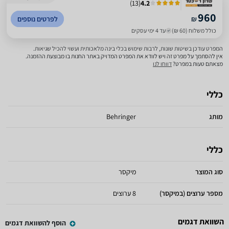
)
13
(
4.2
960
₪
לפרטים נוספים
כולל משלוח (60 ₪)
עד 4 ימי עסקים
המפרט עודכן בשיטות שונות, לרבות שימוש בכלי בינה מלאכותית ועשוי להכיל שגיאות.
אין להסתמך על מפרט זה ויש לוודא את המפרט המדויק באתר החנות בו מבוצעת ההזמנה.
מצאתם טעות במפרט?
דווחו לנו
כללי
מותג
Behringer
כללי
סוג המוצר
מיקסר
מספר ערוצים (במיקסר)
8 ערוצים
השוואת דגמים
הוסף להשוואת דגמים