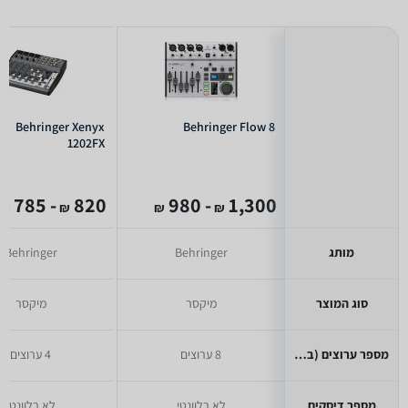
Behringer Xenyx
Behringer Flow 8
1202FX
- 785
820
- 980
1,300
₪
₪
₪
₪
מותג
Behringer
Behringer
סוג המוצר
מיקסר
מיקסר
מספר ערוצים (במיקסר)
8 ערוצים
4 ערוצים
מספר דיסקים
לא רלוונטי
לא רלוונטי