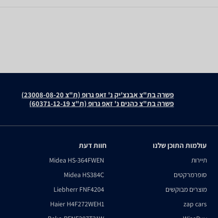
פשרה בת"צ אבנצ'יק נ' זאפ גרופ (ת"צ 23008-08-20)
פשרה בת"צ כהנים נ' זאפ גרופ (ת"צ 60371-12-19)
עולמות התוכן שלנו
חוות דעת
תיירות
Midea HS-364FWEN
סופרמרקטים
Midea HS384C
מוצרים מבוקשים
Liebherr FNF4204
Haier H4F272WEH1
zap cars