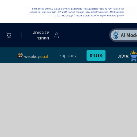
שלום אורח,
התחבר
מזגנים
zap cars