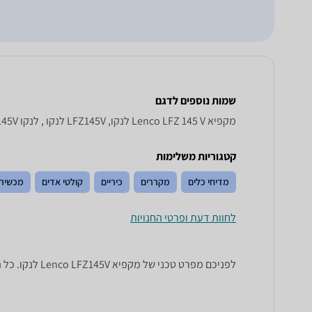
שמות נוספים לדגם
מקפיא Lenco LFZ 145 V לנקו, LFZ145V לנקו , לנקו LFZ145V
קטגוריות משלימות
מדיחי כלים
מקררים
כיריים
קולטי אדים
מכשירי
לחוות דעת ופרטי החנויות
לפניכם מפרט טכני של מקפיא Lenco LFZ145V לנקו. כל הנתונים שחייבים לדעת כדי לבחור נכון! זאפ השוואת מחירים מציגים לכם את כל המידע שעוזר לכם להשוות.