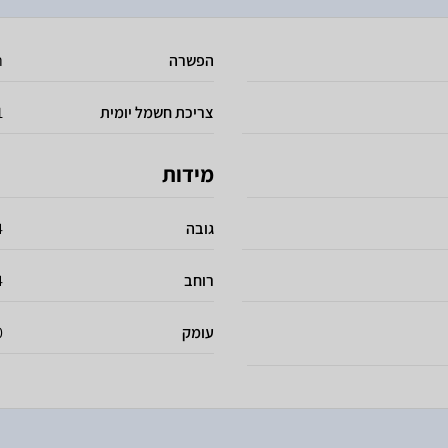
הפשרה
ר
צריכת חשמל יומית
91
מידות
גובה
84
רוחב
54
עומק
60