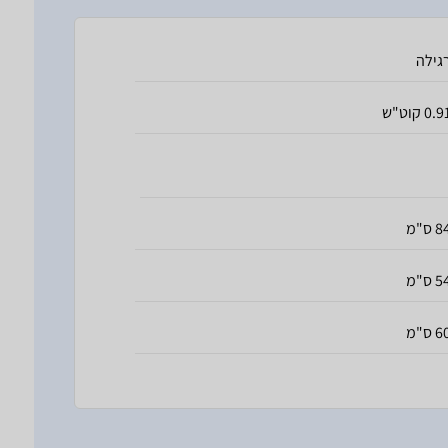
גילה
0. קוט"ש
 ס"מ
 ס"מ
 ס"מ