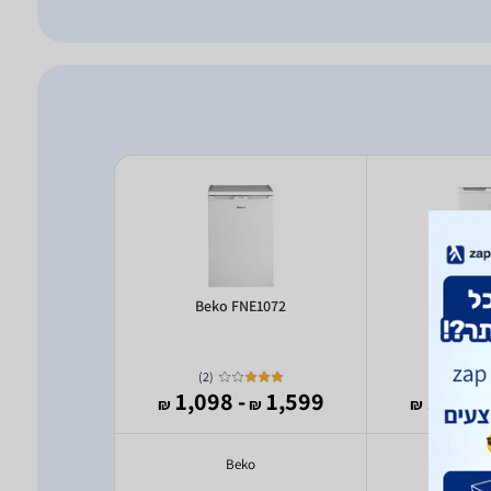
FDF143W1
Beko FNE1072
Beko F
)
2
(
990
- 1,098
1,599
- 1,
₪
₪
₪
₪
com
Beko
B