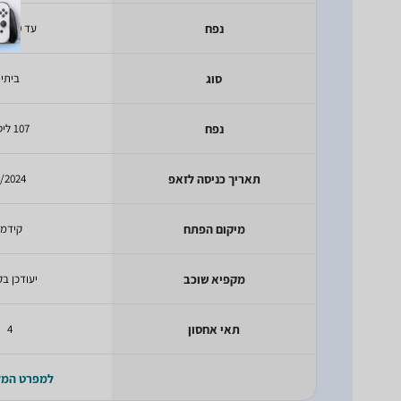
נפח
עד 150 ליטר
סוג
ביתי
נפח
107 ליטר
תאריך כניסה לזאפ
/2024
מיקום הפתח
קידמי
מקפיא שוכב
יעודכן בק
תאי אחסון
4
למפרט המ