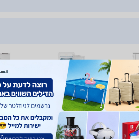
NE1075N
Beko FNE1073N
Liebh
180
1,540
- 1,199
1,351
₪
₪
₪
₪
eko
Beko
L