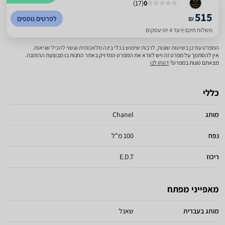
)
17
(
0
515
₪
לפרטים נוספים
משלוח חינם
עד 4 ימי עסקים
המפרט עודכן בשיטות שונות, לרבות שימוש בכלי בינה מלאכותית ועשוי להכיל שגיאות.
אין להסתמך על מפרט זה ויש לוודא את המפרט המדויק באתר החנות בו מבוצעת ההזמנה.
מצאתם טעות במפרט?
דווחו לנו
כללי
מותג
Chanel
נפח
100 מ"ל
ריכוז
E.D.T
מאפייני מפתח
מותג בעברית
שאנל