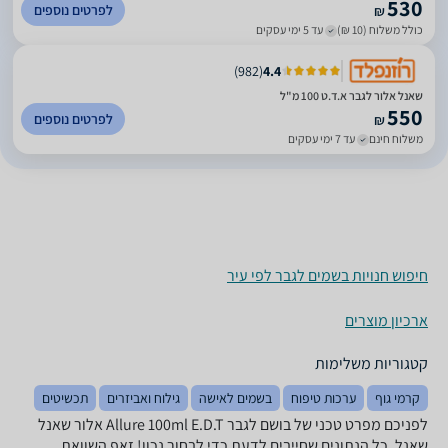
530
לפרטים נוספים
₪
כולל משלוח (10 ₪)
עד 5 ימי עסקים
)
982
(
4.4
שאנל אלור לגבר א.ד.ט 100 מ"ל
550
לפרטים נוספים
₪
משלוח חינם
עד 7 ימי עסקים
חיפוש חנויות בשמים לגבר לפי עיר
ארכיון מוצרים
קטגוריות משלימות
קרמי גוף
ערכות טיפוח
בשמים לאישה
גילוח ואביזרים
תכשיטים
לפניכם מפרט טכני של בושם לגבר Allure 100ml E.D.T אלור שאנל
שאנל. כל הנתונים שחייבים לדעת כדי לבחור נכון! זאפ השוואת