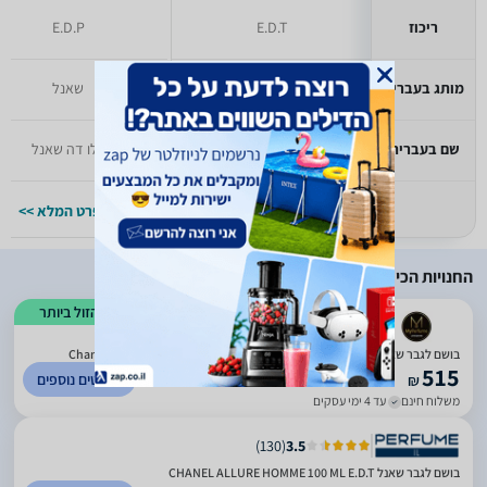
ריכוז
E.D.T
E.D.P
מותג בעברית
שאנל
שאנל
שם בעברית
בלו דה שאנל
בלו דה שאנל
למפרט המלא >>
למפרט המלא >>
החנויות הכי זולות
הזול ביותר
)
17
(
0
בושם לגבר שאנל אלור הום 100 מ"ל א.ד.ט Chanel Allure Homme 100 ml e.d.t
515
לפרטים נוספים
₪
משלוח חינם
עד 4 ימי עסקים
)
130
(
3.5
בושם לגבר שאנל CHANEL ALLURE HOMME 100 ML E.D.T