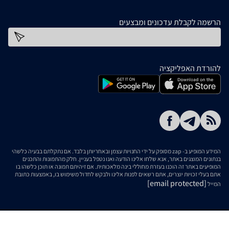
הרשמה לקבלת עדכונים ומבצעים
כתובת דוא''ל
להורדת האפליקציה
המידע המופיע ב- zap מסופק על ידי החנויות עצמן ובאחריותן בלבד. אם נתקלתם בבעיה כלשהי
בנתונים המוצגים באתר, אנא שלחו אלינו הודעה ואנו נטפל בעניין. חלק מהתמונות והתכנים
המופיעים באתר זה הוכנו בעזרת מחוללי בינה מלאכותית. אם זיהיתם תמונה או תוכן כלשהו בו
אתם בעלי זכויות יוצרים, אתם רשאים לפנות אלינו ולבקש לחדול משימוש בו, באמצעות כתובת
[email protected]
המייל
נגישות
תקנון
תנאי שימוש
מדיניות פרטיות