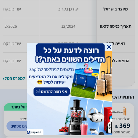
מיוצר בישראל
יעודכן בקרוב
יעודכן בקרוב
תאריך כניסה לזאפ
12/2024
2/2026
ראיית לילה
יעודכן בקרוב
יעודכן בקרוב
התאמה לסביבה
יעודכן בקרוב
יעודכן בקרוב
למפרט המלא >>
למפרט המלא >
החנויות הכי זולות
הזול ביותר
מצלמת מיני צינור IP 2MP דגם DS-2CD1027G2-LUF מבית HikVision יבואן רשמי
369
לפרטים נוספים
₪
משלוח חינם
עד 7 ימי עסקים