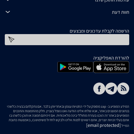
חוות דעת
הרשמה לקבלת עדכונים ומבצעים
כתובת דוא''ל
להורדת האפליקציה
המידע המופיע ב- zap מסופק על ידי החנויות עצמן ובאחריותן בלבד. אם נתקלתם בבעיה כלשהי
בנתונים המוצגים באתר, אנא שלחו אלינו הודעה ואנו נטפל בעניין. חלק מהתמונות והתכנים
המופיעים באתר זה הוכנו בעזרת מחוללי בינה מלאכותית. אם זיהיתם תמונה או תוכן כלשהו בו
אתם בעלי זכויות יוצרים, אתם רשאים לפנות אלינו ולבקש לחדול משימוש בו, באמצעות כתובת
[email protected]
המייל