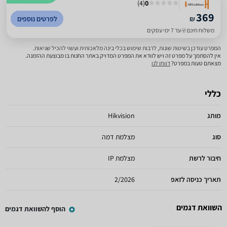
)
4
(
0
369
₪
לפרטים נוספים
משלוח חינם
עד 7 ימי עסקים
המפרט עודכן בשיטות שונות, לרבות שימוש בכלי בינה מלאכותית ועשוי להכיל שגיאות.
אין להסתמך על מפרט זה ויש לוודא את המפרט המדויק באתר החנות בו מבוצעת ההזמנה.
מצאתם טעות במפרט?
דווחו לנו
כללי
מותג
Hikvision
סוג
מצלמת דמה
חיבור לרשת
מצלמת IP
תאריך כניסה לזאפ
2/2026
השוואת דגמים
הוסף להשוואת דגמים