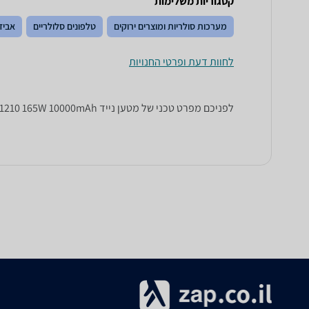
קטגוריות משלימות
מערכות סולריות ומוצרים ירוקים
טלפונים סלולריים
אביז
לחוות דעת ופרטי החנויות
לפניכם מפרט טכני של מטען נייד Xiaomi 81210 165W 10000mAh שיאומי. כל הנתונים שחייבים לדעת כדי לבחור נכון! זאפ השוואת מחירים מציגים לכם את כל המידע שעוזר לכם להשוות.