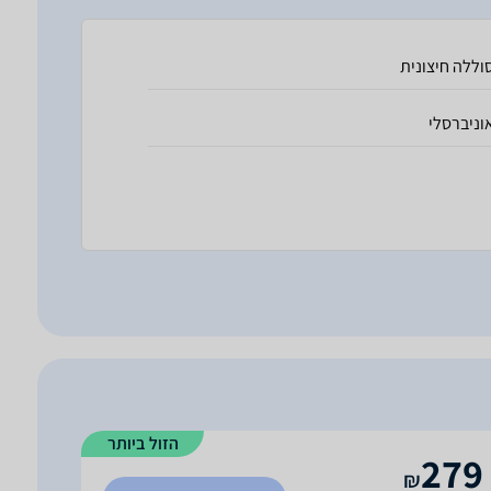
וללה חיצונית
וניברסלי
הזול ביותר
279
₪