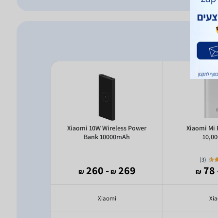
210 165W
Xiaomi 10W Wireless Power
Xiaomi Mi
mAh
Bank 10000mAh
10,0
)
3
(
318
- 260
269
- 
₪
₪
₪
₪
mi
Xiaomi
Xi