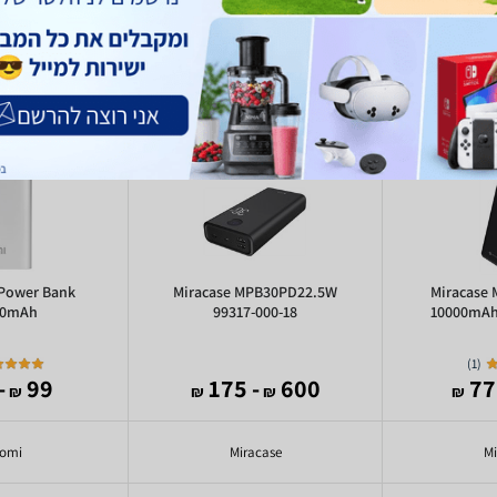
 Power Bank
Miracase MPB30PD22.5W
Miracase
00mAh
99317-000-18
10000mAh
)
1
(
78
99
- 175
600
₪
₪
₪
₪
aomi
Miracase
Mi