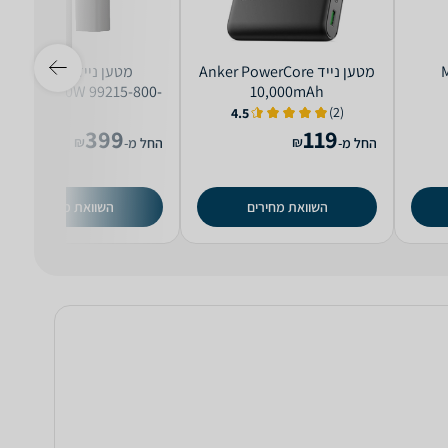
Mi
מטען נייד Anker PowerCore
מטען נייד Miracase
PB27PD140W 99215-800-
10,000mAh
30
(2)
4.5
399
119
₪
₪
החל מ-
החל מ-
השוואת מחירים
השוואת מחירים