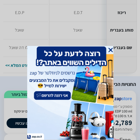
ריכוז
E.D.T
E.D.P
מותג בעברית
שאנל
שאנל
שם בעברית
בלו דה שאנל
בלו דה שאנל
למפרט המלא >>
למפרט המלא >>
החנויות הכי זולות
הזול ביותר
ביטחון בשירות
מסופק ע״י מוכר חיצוני
Louis Vuitton Imagination Unisex EDP 100 ml לואי ויטון אימגיניישן בושם יוניסקס
א.ד.פ 100 מ”ל -בושם המקורי !
2,789
קנו עכשיו
₪
משלוח חינם
עד 8 ימי עסקים