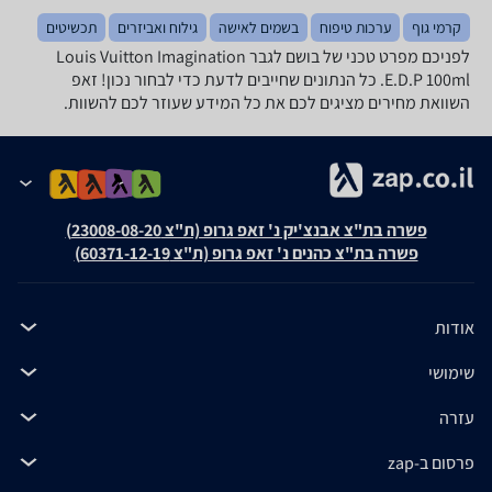
קרמי גוף
ערכות טיפוח
בשמים לאישה
גילוח ואביזרים
תכשיטים
לפניכם מפרט טכני של בושם לגבר Louis Vuitton Imagination
E.D.P 100ml. כל הנתונים שחייבים לדעת כדי לבחור נכון! זאפ
השוואת מחירים מציגים לכם את כל המידע שעוזר לכם להשוות.
פשרה בת"צ אבנצ'יק נ' זאפ גרופ (ת"צ 23008-08-20)
פשרה בת"צ כהנים נ' זאפ גרופ (ת"צ 60371-12-19)
אודות
שימושי
עזרה
פרסום ב-zap