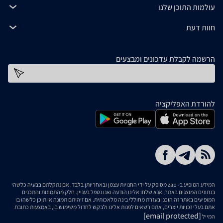
עולמות התוכן שלנו
חוות דעת
הרשמה לקבלת עדכונים ומבצעים
כתובת דוא''ל
להורדת האפליקציה
המידע המופיע ב- zap מסופק על ידי החנויות עצמן ובאחריותן בלבד. אם נתקלתם בבעיה כלשהי
בנתונים המוצגים באתר, אנא שלחו אלינו הודעה ואנו נטפל בעניין. חלק מהתמונות והתכנים
המופיעים באתר זה הוכנו בעזרת מחוללי בינה מלאכותית. אם זיהיתם תמונה או תוכן כלשהו בו
אתם בעלי זכויות יוצרים, אתם רשאים לפנות אלינו ולבקש לחדול משימוש בו, באמצעות כתובת
[email protected]
המייל