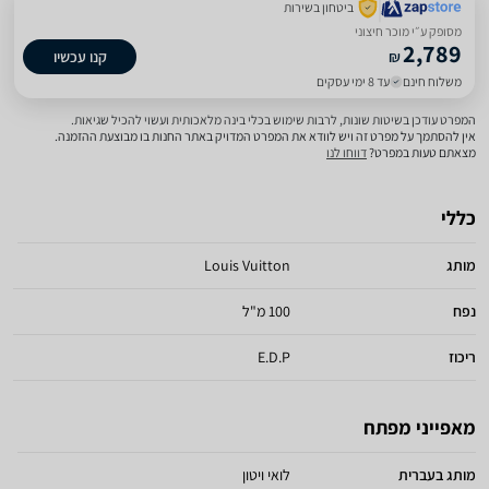
ביטחון בשירות
מסופק ע״י מוכר חיצוני
2,789
₪
קנו עכשיו
משלוח חינם
עד 8 ימי עסקים
המפרט עודכן בשיטות שונות, לרבות שימוש בכלי בינה מלאכותית ועשוי להכיל שגיאות.
אין להסתמך על מפרט זה ויש לוודא את המפרט המדויק באתר החנות בו מבוצעת ההזמנה.
מצאתם טעות במפרט?
דווחו לנו
כללי
מותג
Louis Vuitton
נפח
100 מ"ל
ריכוז
E.D.P
מאפייני מפתח
מותג בעברית
לואי ויטון