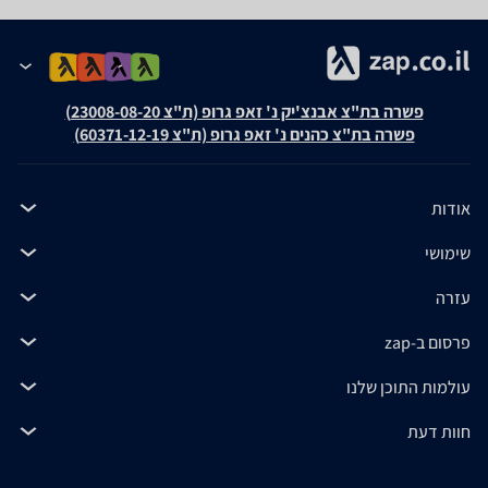
פשרה בת"צ אבנצ'יק נ' זאפ גרופ (ת"צ 23008-08-20)
פשרה בת"צ כהנים נ' זאפ גרופ (ת"צ 60371-12-19)
אודות
שימושי
עזרה
פרסום ב-zap
עולמות התוכן שלנו
חוות דעת