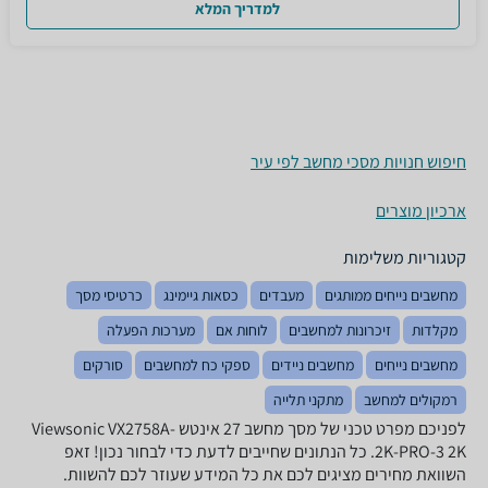
למדריך המלא
חיפוש חנויות מסכי מחשב לפי עיר
ארכיון מוצרים
קטגוריות משלימות
מחשבים נייחים ממותגים
מעבדים
כסאות גיימינג
כרטיסי מסך
מקלדות
זיכרונות למחשבים
לוחות אם
מערכות הפעלה
מחשבים נייחים
מחשבים ניידים
ספקי כח למחשבים
סורקים
רמקולים למחשב
מתקני תלייה
לפניכם מפרט טכני של מסך מחשב ‏27 ‏אינטש Viewsonic VX2758A-
2K-PRO-3 2K. כל הנתונים שחייבים לדעת כדי לבחור נכון! זאפ
השוואת מחירים מציגים לכם את כל המידע שעוזר לכם להשוות.