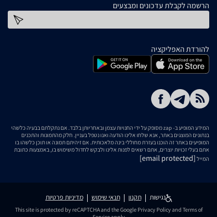
הרשמה לקבלת עדכונים ומבצעים
כתובת דוא''ל
להורדת האפליקציה
המידע המופיע ב- zap מסופק על ידי החנויות עצמן ובאחריותן בלבד. אם נתקלתם בבעיה כלשהי
בנתונים המוצגים באתר, אנא שלחו אלינו הודעה ואנו נטפל בעניין. חלק מהתמונות והתכנים
המופיעים באתר זה הוכנו בעזרת מחוללי בינה מלאכותית. אם זיהיתם תמונה או תוכן כלשהו בו
אתם בעלי זכויות יוצרים, אתם רשאים לפנות אלינו ולבקש לחדול משימוש בו, באמצעות כתובת
[email protected]
המייל
נגישות
תקנון
תנאי שימוש
מדיניות פרטיות
This site is protected by reCAPTCHA and the Google
Privacy Policy
and
Terms of
Service
apply