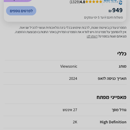
)
1329
(
4.8
949
₪
לפרטים נוספים
משלוח חינם
עד 5 ימי עסקים
המפרט עודכן בשיטות שונות, לרבות שימוש בכלי בינה מלאכותית ועשוי להכיל שגיאות.
אין להסתמך על מפרט זה ויש לוודא את המפרט המדויק באתר החנות בו מבוצעת ההזמנה.
מצאתם טעות במפרט?
דווחו לנו
כללי
מותג
Viewsonic
תאריך כניסה לזאפ
2024
מאפייני מפתח
גודל מסך
27 אינטש
2K
High Definition