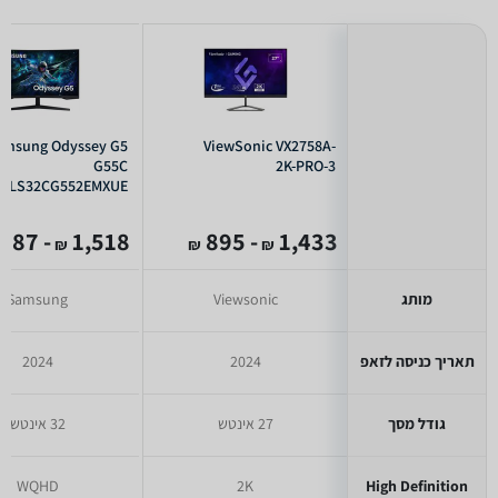
amsung Odyssey G5
ViewSonic VX2758A-
G55C
2K-PRO-3
LS32CG552EMXUE
- 987
1,518
- 895
1,433
₪
₪
₪
מותג
Viewsonic
Samsung
תאריך כניסה לזאפ
2024
2024
גודל מסך
27 אינטש
32 אינטש
WQHD
2K
High Definition