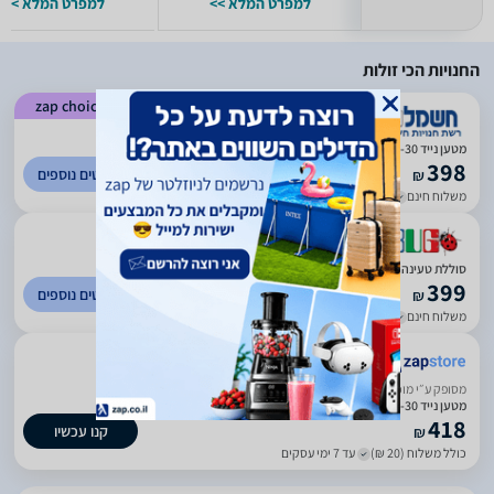
למפרט המלא >>
למפרט המלא >>
החנויות הכי זולות
zap choice
)
1078
(
4.51
מטען נייד Miracase MPB27PD140W 99215-800-30 - יבואן רשמי
398
לפרטים נוספים
₪
משלוח חינם
עד 7 ימי עסקים
)
658
(
2.59
סוללת טעינה MPB27PD140W מיראקייס - Miracase Miracase
399
לפרטים נוספים
₪
משלוח חינם
עד 6 ימי עסקים
ביטחון בשירות
מסופק ע״י מוכר חיצוני
מטען נייד Miracase MPB27PD140W 99215-800-30 - יבואן רשמי
418
קנו עכשיו
₪
כולל משלוח (20 ₪)
עד 7 ימי עסקים