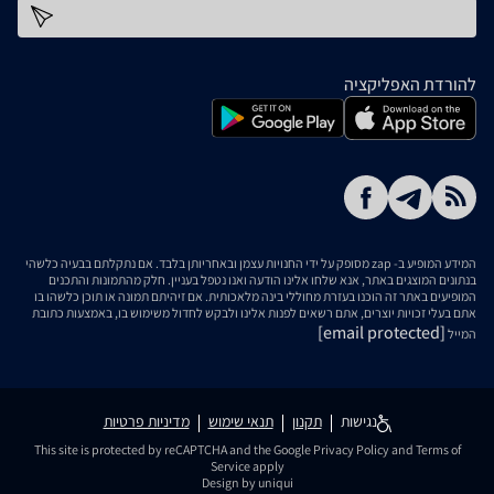
כתובת דוא''ל
להורדת האפליקציה
המידע המופיע ב- zap מסופק על ידי החנויות עצמן ובאחריותן בלבד. אם נתקלתם בבעיה כלשהי
בנתונים המוצגים באתר, אנא שלחו אלינו הודעה ואנו נטפל בעניין. חלק מהתמונות והתכנים
המופיעים באתר זה הוכנו בעזרת מחוללי בינה מלאכותית. אם זיהיתם תמונה או תוכן כלשהו בו
אתם בעלי זכויות יוצרים, אתם רשאים לפנות אלינו ולבקש לחדול משימוש בו, באמצעות כתובת
[email protected]
המייל
נגישות
תקנון
תנאי שימוש
מדיניות פרטיות
This site is protected by reCAPTCHA and the Google
Privacy Policy
and
Terms of
Service
apply
Design by uniqui