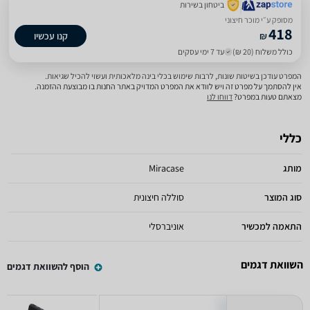
ביטחון בשירות
מסופק ע״י מוכר חיצוני
418
₪
קנו עכשיו
כולל משלוח (20 ₪)
עד 7 ימי עסקים
המפרט עודכן בשיטות שונות, לרבות שימוש בכלי בינה מלאכותית ועשוי להכיל שגיאות.
אין להסתמך על מפרט זה ויש לוודא את המפרט המדויק באתר החנות בו מבוצעת ההזמנה.
מצאתם טעות במפרט?
דווחו לנו
כללי
מותג
Miracase
סוג המוצר
סוללה חיצונית
התאמה למכשיר
אוניברסלי
השוואת דגמים
הוסף להשוואת דגמים