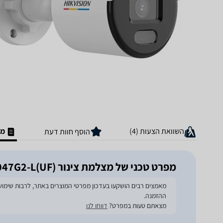
השוואת הצעות (4)
מפ
הוסף חוות דעת
מפרט טכני של ‏מצלמת צינור Hikvision value DS-2CD1047G2-L(UF)
ההזמנה.
מצאתם טעות במפרט?
דווחו לנו