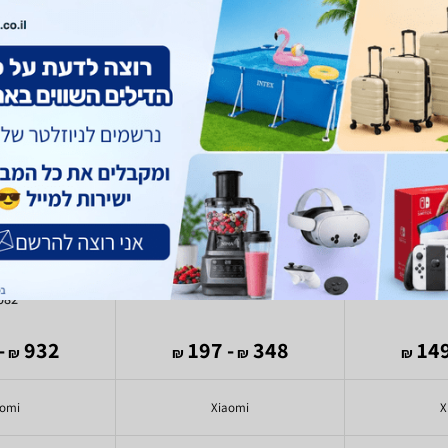
lar Outdoor
Xiaomi Smart Camera C701
Xiaomi Sma
400 Pro Set
082
527
932
- 197
348
₪
₪
₪
₪
aomi
Xiaomi
X