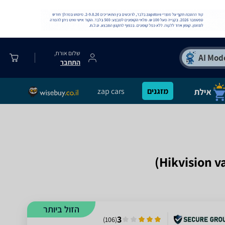
שלום אורח,
התחבר
מזגנים
zap cars
הזול ביותר
3
)
106
(