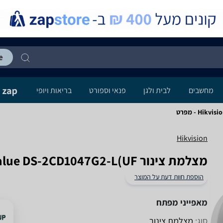
מחשבים
לבית ולגן
פנאי וספורט
בריאות ויופי
H) - מפרט
Hikvision
‏מצלמת צינור Hikvision value DS-2CD1047G2-L(UF)
הוספת חוות דעת על המוצר
מאפייני מפתח
סוג:
מצלמת צינור