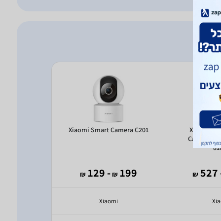
 GO PT
Xiaomi Smart Camera C201
Xiaomi So
Camera BW
81
1,850
- 129
199
- 
₪
₪
₪
₪
nk
Xiaomi
Xi