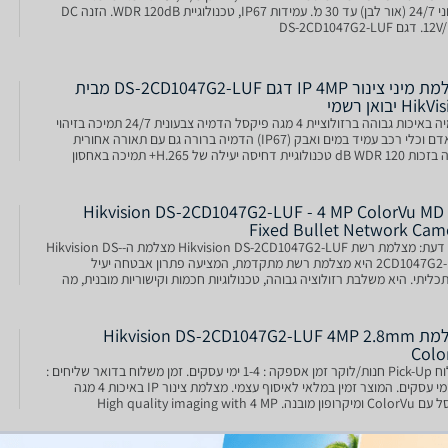
צבעוני 24/7 (אור לבן) עד 30 מ'. עמידות IP67, טכנולוגיית WDR 120dB. הזנה DC
DS-2CD1047G2-LU
מצלמת מיני צינור IP 4MP דגם DS-2CD1047G2-LUF מבית
Hi יבואן רשמי
הדמיה באיכות גבוהה ברזולוציית 4 מגה פיקסל הדמיה צבעונית 24/7 תמיכה בזיהוי
בני אדם וכלי רכב עמיד במים ואבק (IP67) הדמיה ברורה גם עם תאורה אחורית
חזקה בזכות 120 dB WDR טכנולוגיית דחיסה יעילה של H.265+ תמיכה באחסון
256G (חריץ לכרטיס SD) (אופציו
Hikvision DS-2CD1047G2-LUF - 4 MP ColorVu MD 
Fixed Bullet Network Cam
חוות דעת: מצלמת רשת Hikvision DS-2CD1047G2-LUF מצלמת ה-Hikvision DS-
2CD1047G2-LUF היא מצלמת רשת מתקדמת, המציעה פתרון אבטחה יעיל
תכליתי. היא משלבת רזולוציה גבוהה, טכנולוגיות חכמות וקישוריות מובנית, מה
ך אותה למצלמה אידיאלית למגוון רחב של
מצלמת Hikvision DS-2CD1047G2-LUF 4MP 2.8mm
Colo
משלוח Pick-Up חנות/לוקר זמן אספקה : 1-4 ימי עסקים. זמן משלוח בדואר שליחים :
1-4 ימי עסקים. המוצר זמין במלאי לאיסוף עצמי. מצלמת צינור IP באיכות 4 מגה
פיקסל עם ColorVu ומיקרופון מובנה. High quality imaging with 4 MP
resolution 24/7 colorful imaging Sup