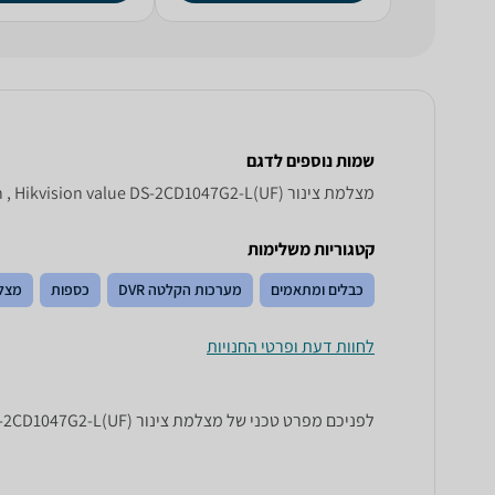
שמות נוספים לדגם
‏מצלמת צינור Hikvision value DS - 2 CD 1047 G 2 - L ( UF ), value DS-2CD1047G2-L(UF) Hikvision , Hikvision value DS-2CD1047G2-L(UF)
קטגוריות משלימות
כבלים ומתאמים
מערכות הקלטה DVR
כספות
מצל
לחוות דעת ופרטי החנויות
לפניכם מפרט טכני של ‏מצלמת צינור Hikvision value DS-2CD1047G2-L(UF). כל הנתונים שחייבים לדעת כדי לבחור נכון! זאפ השוואת מחירים מציגים לכם את כל המידע שעוזר לכם להשוות.