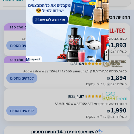
החנויות הכי זולות
zap choice
)
3758
(
4.54
מכונת כביסה פתח חזית 8 ק''ג Samsung WW8ST5543AT AddWash | סמסונג
1,893
לפרטים נוספים
₪
משלוח חינם
עד 7 ימי עסקים
zap choice
)
481
(
4.9
מכונת כביסה פתח חזית 8 ק''ג Samsung סמסונג AddWash WW8ST5543AT
1,894
לפרטים נוספים
₪
משלוח חינם
עד 7 ימי עסקים
)
935
(
4.67
מכונת כביסה פתח קידמי SAMSUNG WW8ST5543AT
1,990
לפרטים נוספים
₪
משלוח חינם
עד 7 ימי עסקים
להשוואת מחירים ב-14 חנויות נוספות