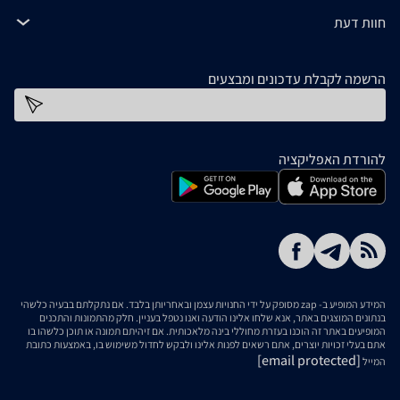
חוות דעת
הרשמה לקבלת עדכונים ומבצעים
כתובת דוא''ל
להורדת האפליקציה
המידע המופיע ב- zap מסופק על ידי החנויות עצמן ובאחריותן בלבד. אם נתקלתם בבעיה כלשהי
בנתונים המוצגים באתר, אנא שלחו אלינו הודעה ואנו נטפל בעניין. חלק מהתמונות והתכנים
המופיעים באתר זה הוכנו בעזרת מחוללי בינה מלאכותית. אם זיהיתם תמונה או תוכן כלשהו בו
אתם בעלי זכויות יוצרים, אתם רשאים לפנות אלינו ולבקש לחדול משימוש בו, באמצעות כתובת
[email protected]
המייל