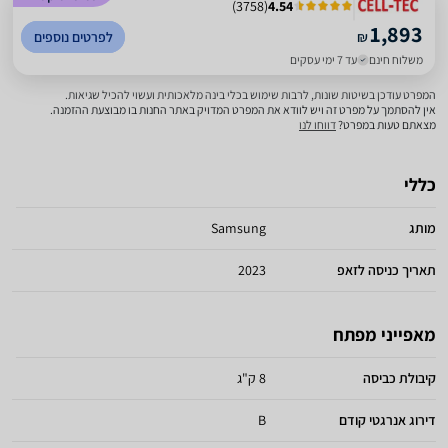
)
3758
(
4.54
1,893
₪
לפרטים נוספים
משלוח חינם
עד 7 ימי עסקים
המפרט עודכן בשיטות שונות, לרבות שימוש בכלי בינה מלאכותית ועשוי להכיל שגיאות.
אין להסתמך על מפרט זה ויש לוודא את המפרט המדויק באתר החנות בו מבוצעת ההזמנה.
מצאתם טעות במפרט?
דווחו לנו
כללי
מותג
Samsung
תאריך כניסה לזאפ
2023
מאפייני מפתח
קיבולת כביסה
8 ק"ג
דירוג אנרגטי קודם
B