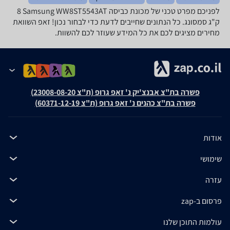
לפניכם מפרט טכני של מכונת כביסה Samsung WW8ST5543AT ‏8
‏ק"ג סמסונג. כל הנתונים שחייבים לדעת כדי לבחור נכון! זאפ השוואת
מחירים מציגים לכם את כל המידע שעוזר לכם להשוות.
פשרה בת"צ אבנצ'יק נ' זאפ גרופ (ת"צ 23008-08-20)
פשרה בת"צ כהנים נ' זאפ גרופ (ת"צ 60371-12-19)
אודות
שימושי
עזרה
פרסום ב-zap
עולמות התוכן שלנו