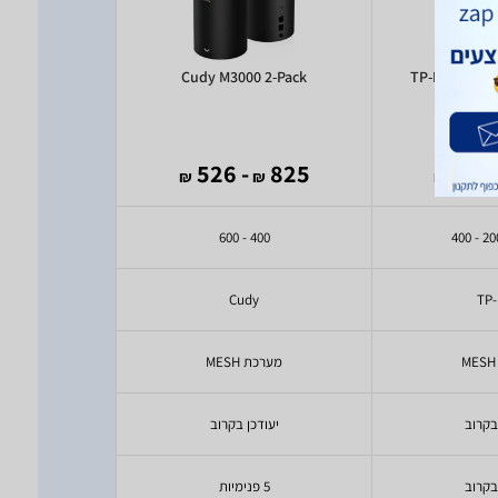
T500
Cudy M3000 2-Pack
TP-Link Deco
)
6
(
610
- 526
825
- 
₪
₪
₪
₪
0 - 400
400 - 600
y
Cudy
TP-
מערכת MESH
נתב 
בקרוב
יעודכן בקרוב
יעודכ
בקרוב
5 פנימיות