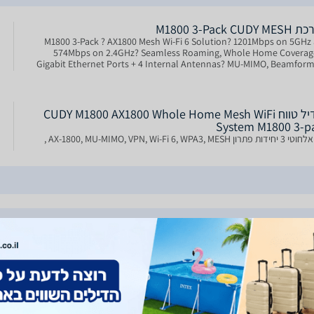
M1800 3-Pack CUDY
M1800 3-Pack ? AX1800 Mesh Wi-Fi 6 Solution? 1201Mbps on 5GHz
574Mbps on 2.4GHz? Seamless Roaming, Whole Home Coverag
Gigabit Ethernet Ports + 4 Internal Antennas? MU-MIMO, Beamform
WPA3? PPTP/L2TP/OpenVPN/WireGuard/IPSec/Zerotier? Compat
מגדיל טווח CUDY M1800 AX1800 Whole Home Mesh WiFi
System M1800 3-p
ן AX-1800, MU-MIMO, VPN, Wi-Fi 6, WPA3, MESH ,