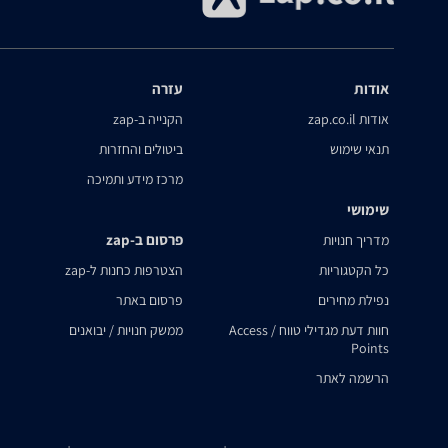
אודות
עזרה
אודות zap.co.il
הקנייה ב-zap
תנאי שימוש
ביטולים והחזרות
מרכז מידע ותמיכה
שימושי
פרסום ב-zap
מדריך חנויות
כל הקטגוריות
הצטרפות כחנות ל-zap
נפילת מחירים
פרסום באתר
חוות דעת מגדילי טווח / Access
ממשק חנויות / יבואנים
Points
הרשמה לאתר