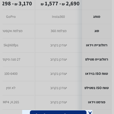
- 1,298
3,170
- 1,577
2,690
₪
₪
₪
מותג
Insta360
GoPro
סוג
מצלמת 360
מצלמת אקסטרים
רזולוציית וידאו
יעודכן בקרוב
5k@60fps
רזולוציית סטילס
יעודכן בקרוב
27 מגה פיקסל
טווח ISO בוידאו
יעודכן בקרוב
100-6400
טווח ISO בסטילס
יעודכן בקרוב
לא זמין
פורמט וידאו
יעודכן בקרוב
MP4 ,H.265