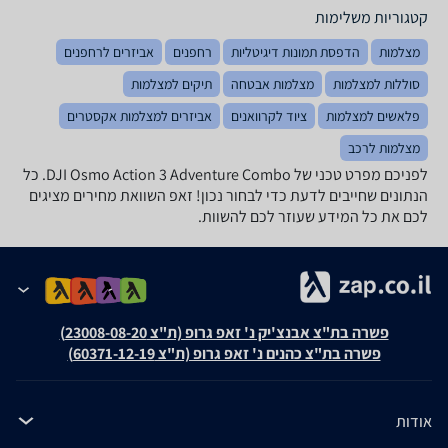
קטגוריות משלימות
מצלמות
הדפסת תמונות דיגיטליות
רחפנים
אביזרים לרחפנים
סוללות למצלמות
מצלמות אבטחה
תיקים למצלמות
פלאשים למצלמות
ציוד לקרוואנים
אביזרים למצלמות אקסטרים
מצלמות לרכב
לפניכם מפרט טכני של DJI Osmo Action 3 Adventure Combo. כל
הנתונים שחייבים לדעת כדי לבחור נכון! זאפ השוואת מחירים מציגים
לכם את כל המידע שעוזר לכם להשוות.
פשרה בת"צ אבנצ'יק נ' זאפ גרופ (ת"צ 23008-08-20)
פשרה בת"צ כהנים נ' זאפ גרופ (ת"צ 60371-12-19)
אודות