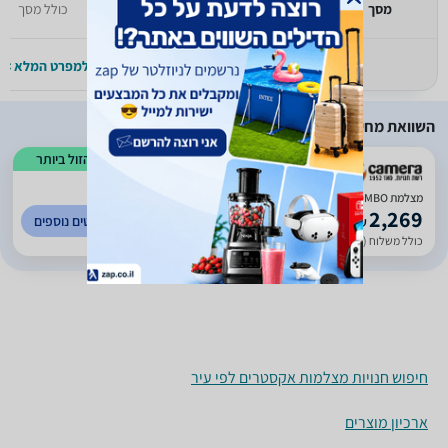
מסך
יעודכן בקרוב
כולל מסך
למפרט המלא >>
למפרט המלא >>
השוואת מחירים
הזול ביותר
)
472
(
3
מצלמת OSMO ACTION 3 ADVENTURE COMBO
2,269
לפרטים נוספים
₪
כולל משלוח (20 ₪)
עד 7 ימי עסקים
חיפוש חנויות מצלמות אקסטרים לפי עיר
ארכיון מוצרים