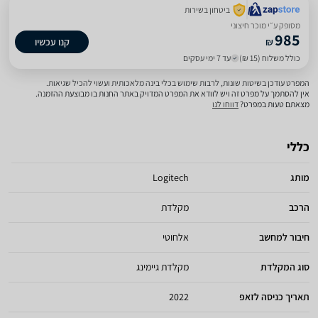
ביטחון בשירות
מסופק ע״י מוכר חיצוני
985
₪
קנו עכשיו
כולל משלוח (15 ₪)
עד 7 ימי עסקים
המפרט עודכן בשיטות שונות, לרבות שימוש בכלי בינה מלאכותית ועשוי להכיל שגיאות.
אין להסתמך על מפרט זה ויש לוודא את המפרט המדויק באתר החנות בו מבוצעת ההזמנה.
מצאתם טעות במפרט?
דווחו לנו
כללי
מותג
Logitech
הרכב
מקלדת
חיבור למחשב
אלחוטי
סוג המקלדת
מקלדת גיימינג
תאריך כניסה לזאפ
2022