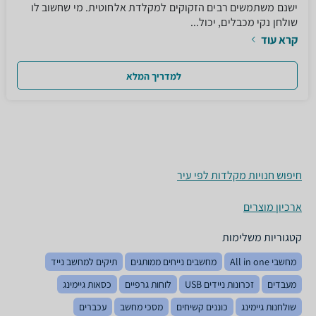
ישנם משתמשים רבים הזקוקים למקלדת אלחוטית. מי שחשוב לו
שולחן נקי מכבלים, יכול...
קרא עוד
למדריך המלא
חיפוש חנויות מקלדות לפי עיר
ארכיון מוצרים
קטגוריות משלימות
מחשבי All in one
מחשבים נייחים ממותגים
תיקים למחשב נייד
מעבדים
זכרונות ניידים USB
לוחות גרפיים
כסאות גיימינג
שולחנות גיימינג
כוננים קשיחים
מסכי מחשב
עכברים